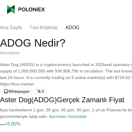
Ana Sayfa
Tüm Kriptolar
ADOG
ADOG Nedir?
Güncelleme:
Aster Dog (ADOG) is a cryptocurrency launched in 2025and operates o
supply of 1,000,000,000 with 934,908,796 in circulation. The last kno
last 24 hours. It is currently trading on 5 active market(s) with $724.6
https://four.meme/.
Whitepaper
X
Aster Dog(ADOG)Gerçek Zamanlı Fiyat
fiyat hareketlerini 1 gün, 30 gün, 60 gün, 90 gün, 1 yıl ve Poloniex'te li
görünümleriyle takip edin.
Ayrıntıları Görüntüle
--
+5.00%