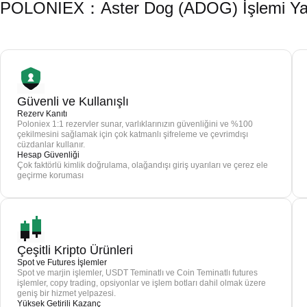
POLONIEX：Aster Dog (ADOG) İşlemi Yapm
Güvenli ve Kullanışlı
Rezerv Kanıtı
Poloniex 1:1 rezervler sunar, varlıklarınızın güvenliğini ve %100
çekilmesini sağlamak için çok katmanlı şifreleme ve çevrimdışı
cüzdanlar kullanır.
Hesap Güvenliği
Çok faktörlü kimlik doğrulama, olağandışı giriş uyarıları ve çerez ele
geçirme koruması
Çeşitli Kripto Ürünleri
Spot ve Futures İşlemler
Spot ve marjin işlemler, USDT Teminatlı ve Coin Teminatlı futures
işlemler, copy trading, opsiyonlar ve işlem botları dahil olmak üzere
geniş bir hizmet yelpazesi.
Yüksek Getirili Kazanç