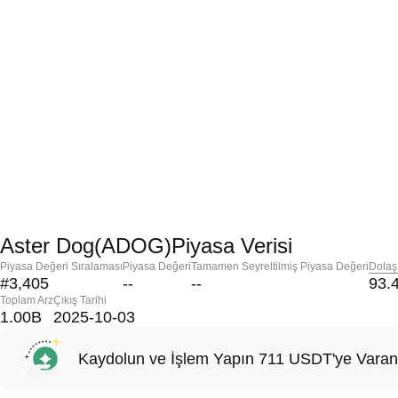
Aster Dog(ADOG)Piyasa Verisi
Piyasa Değeri Sıralaması
Piyasa Değeri
Tamamen Seyreltilmiş Piyasa Değeri
Dolaş
#3,405
--
--
93.
Toplam Arz
Çıkış Tarihi
1.00B
2025-10-03
Kaydolun ve İşlem Yapın 711 USDT'ye Varan