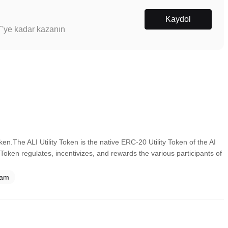
Kaydol
T'ye kadar kazanın
 Token.The ALI Utility Token is the native ERC-20 Utility Token of the AI
y Token regulates, incentivizes, and rewards the various participants of
ram