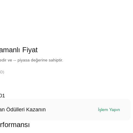
Zamanlı Fiyat
edir ve -- piyasa değerine sahiptir.
SD)
01
n Ödülleri Kazanın
İşlem Yapın
Performansı