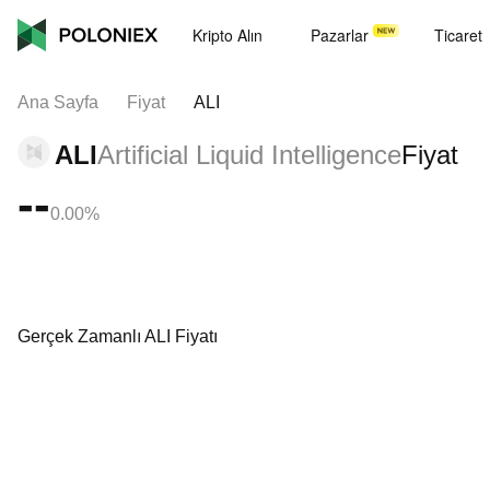
Kripto Alın
Pazarlar
Ticaret
Ana Sayfa
Fiyat
ALI
ALI
Artificial Liquid Intelligence
Fiyat
--
0.00%
Gerçek Zamanlı ALI Fiyatı