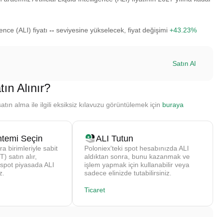
ence (ALI) fiyatı
--
seviyesine yükselecek, fiyat değişimi
+43.23%
Satın Al
tın Alınır?
satın alma ile ilgili eksiksiz kılavuzu görüntülemek için
buraya
temi Seçin
ALI Tutun
ra birimleriyle sabit
Poloniex'teki spot hesabınızda ALI
) satın alır,
aldıktan sonra, bunu kazanmak ve
 spot piyasada ALI
işlem yapmak için kullanabilir veya
z.
sadece elinizde tutabilirsiniz.
Ticaret