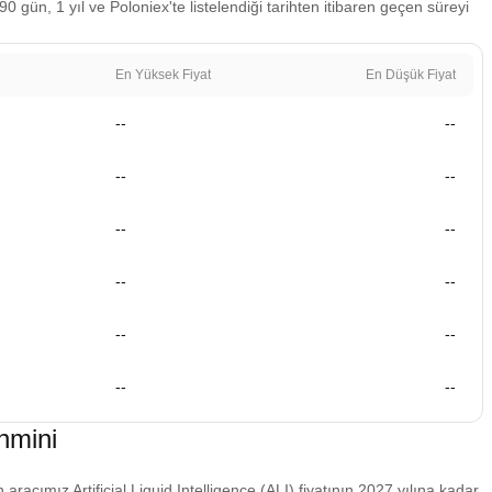
 90 gün, 1 yıl ve Poloniex'te listelendiği tarihten itibaren geçen süreyi
En Yüksek Fiyat
En Düşük Fiyat
--
--
--
--
--
--
--
--
--
--
--
--
ahmini
aracımız Artificial Liquid Intelligence (ALI) fiyatının 2027 yılına kadar