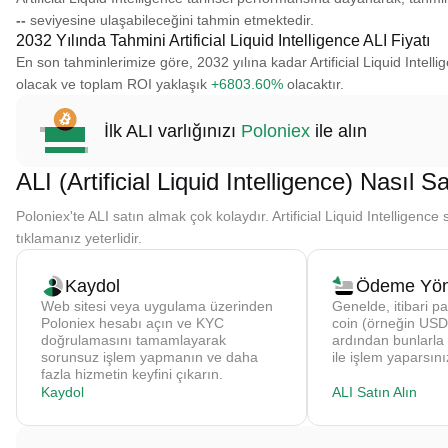
--
seviyesine ulaşabileceğini tahmin etmektedir.
2032 Yılında Tahmini Artificial Liquid Intelligence ALI Fiyatı
En son tahminlerimize göre, 2032 yılına kadar Artificial Liquid Intellig
olacak ve toplam ROI yaklaşık
+6803.60%
olacaktır.
İlk ALI varlığınızı
Poloniex
ile alın
ALI (Artificial Liquid Intelligence) Nasıl Sa
Poloniex'te ALI satın almak çok kolaydır. Artificial Liquid Intelligence 
tıklamanız yeterlidir.
Kaydol
Ödeme Yön
Web sitesi veya uygulama üzerinden
Genelde, itibari pa
Poloniex hesabı açın ve KYC
coin (örneğin USDT
doğrulamasını tamamlayarak
ardından bunlarla
sorunsuz işlem yapmanın ve daha
ile işlem yaparsını
fazla hizmetin keyfini çıkarın.
Kaydol
ALI Satın Alın