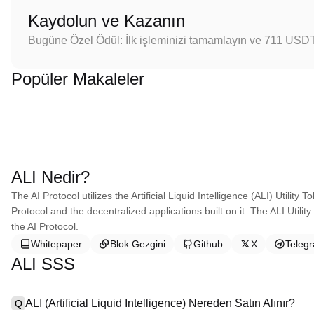
Kaydolun ve Kazanın
Bugüne Özel Ödül: İlk işleminizi tamamlayın ve 711 USD
Popüler Makaleler
ALI Nedir?
The AI Protocol utilizes the Artificial Liquid Intelligence (ALI) Utility
Protocol and the decentralized applications built on it. The ALI Utilit
the AI Protocol.
Whitepaper
Blok Gezgini
Github
X
Teleg
ALI SSS
ALI (Artificial Liquid Intelligence) Nereden Satın Alınır?
Q