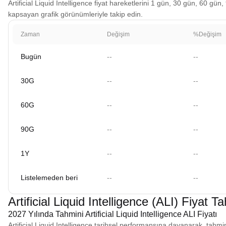
Artificial Liquid Intelligence fiyat hareketlerini 1 gün, 30 gün, 60 gün,
kapsayan grafik görünümleriyle takip edin.
Zaman
Değişim
%Değişim
Bugün
--
--
30G
--
--
60G
--
--
90G
--
--
1Y
--
--
Listelemeden beri
--
--
Artificial Liquid Intelligence (ALI) Fiyat T
2027 Yılında Tahmini Artificial Liquid Intelligence ALI Fiyatı
Artificial Liquid Intelligence tarihsel performansına dayanarak, tahmin 