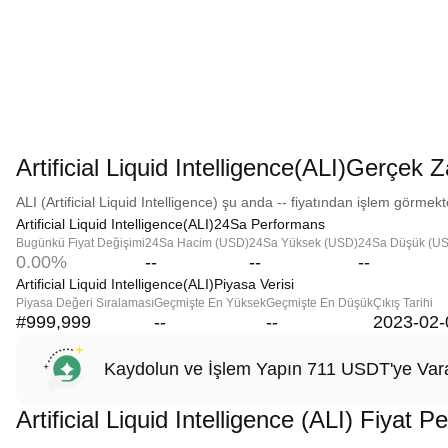
Artificial Liquid Intelligence(ALI)Gerçek 
ALI (Artificial Liquid Intelligence) şu anda -- fiyatından işlem görmekt
Artificial Liquid Intelligence(ALI)24Sa Performans
Bugünkü Fiyat Değişimi
24Sa Hacim (USD)
24Sa Yüksek (USD)
24Sa Düşük (U
0.00%
--
--
--
Artificial Liquid Intelligence(ALI)Piyasa Verisi
Piyasa Değeri Sıralaması
Geçmişte En Yüksek
Geçmişte En Düşük
Çıkış Tarihi
#999,999
--
--
2023-02-
Kaydolun ve İşlem Yapın 711 USDT'ye Vara
Artificial Liquid Intelligence (ALI) Fiyat 