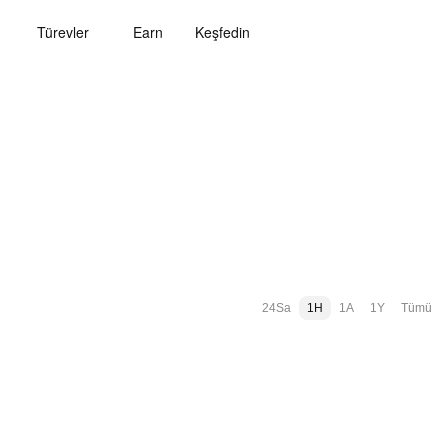
Türevler
Earn
Keşfedin
24Sa
1H
1A
1Y
Tümü