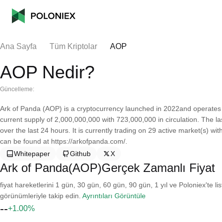
Ana Sayfa
Tüm Kriptolar
AOP
AOP Nedir?
Güncelleme:
Ark of Panda (AOP) is a cryptocurrency launched in 2022and operates
current supply of 2,000,000,000 with 723,000,000 in circulation. The l
over the last 24 hours. It is currently trading on 29 active market(s) w
can be found at https://arkofpanda.com/.
Whitepaper
Github
X
Ark of Panda(AOP)Gerçek Zamanlı Fiyat
fiyat hareketlerini 1 gün, 30 gün, 60 gün, 90 gün, 1 yıl ve Poloniex'te li
görünümleriyle takip edin.
Ayrıntıları Görüntüle
--
+1.00%