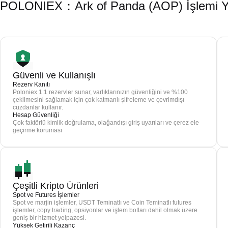
POLONIEX：Ark of Panda (AOP) İşlemi Yap
Güvenli ve Kullanışlı
Rezerv Kanıtı
Poloniex 1:1 rezervler sunar, varlıklarınızın güvenliğini ve %100
çekilmesini sağlamak için çok katmanlı şifreleme ve çevrimdışı
cüzdanlar kullanır.
Hesap Güvenliği
Çok faktörlü kimlik doğrulama, olağandışı giriş uyarıları ve çerez ele
geçirme koruması
Çeşitli Kripto Ürünleri
Spot ve Futures İşlemler
Spot ve marjin işlemler, USDT Teminatlı ve Coin Teminatlı futures
işlemler, copy trading, opsiyonlar ve işlem botları dahil olmak üzere
geniş bir hizmet yelpazesi.
Yüksek Getirili Kazanç