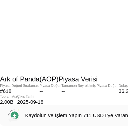
Ark of Panda(AOP)Piyasa Verisi
Piyasa Değeri Sıralaması
Piyasa Değeri
Tamamen Seyreltilmiş Piyasa Değeri
Dolaş
#618
--
--
36.
Toplam Arz
Çıkış Tarihi
2.00B
2025-09-18
Kaydolun ve İşlem Yapın 711 USDT'ye Varan