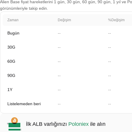
Alien Base fiyat hareketlerini 1 gün, 30 gün, 60 gün, 90 gün, 1 yıl ve Po
görünümleriyle takip edin.
Zaman
Değişim
%Değişim
Bugün
--
--
30G
--
--
60G
--
--
90G
--
--
1Y
--
--
Listelemeden beri
--
--
İlk ALB varlığınızı
Poloniex
ile alın