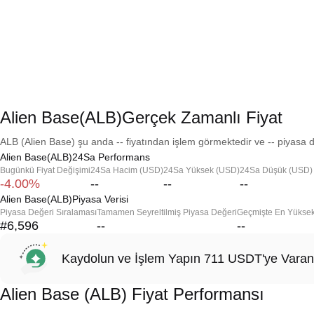
Alien Base(ALB)Gerçek Zamanlı Fiyat
ALB (Alien Base) şu anda -- fiyatından işlem görmektedir ve -- piyasa d
Alien Base(ALB)24Sa Performans
Bugünkü Fiyat Değişimi
24Sa Hacim (USD)
24Sa Yüksek (USD)
24Sa Düşük (USD)
-4.00%
--
--
--
Alien Base(ALB)Piyasa Verisi
Piyasa Değeri Sıralaması
Tamamen Seyreltilmiş Piyasa Değeri
Geçmişte En Yükse
#6,596
--
--
Kaydolun ve İşlem Yapın 711 USDT'ye Varan
Alien Base (ALB) Fiyat Performansı