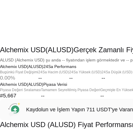
Alchemix USD(ALUSD)Gerçek Zamanlı Fi
ALUSD (Alchemix USD) şu anda -- fiyatından işlem görmektedir ve -- pi
Alchemix USD(ALUSD)24Sa Performans
Bugünkü Fiyat Değişimi
24Sa Hacim (USD)
24Sa Yüksek (USD)
24Sa Düşük (USD)
0.00%
--
--
--
Alchemix USD(ALUSD)Piyasa Verisi
Piyasa Değeri Sıralaması
Tamamen Seyreltilmiş Piyasa Değeri
Geçmişte En Yükse
#5,667
--
--
Kaydolun ve İşlem Yapın 711 USDT'ye Varan
Alchemix USD (ALUSD) Fiyat Performans