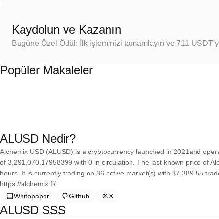
Kaydolun ve Kazanın
Bugüne Özel Ödül: İlk işleminizi tamamlayın ve 711 USDT'
Popüler Makaleler
ALUSD Nedir?
Alchemix USD (ALUSD) is a cryptocurrency launched in 2021and opera
of 3,291,070.17958399 with 0 in circulation. The last known price of 
hours. It is currently trading on 36 active market(s) with $7,389.55 tr
https://alchemix.fi/.
Whitepaper
Github
X
ALUSD SSS