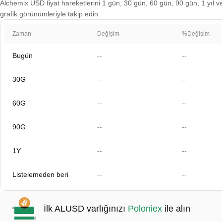
Alchemix USD fiyat hareketlerini 1 gün, 30 gün, 60 gün, 90 gün, 1 yıl ve
grafik görünümleriyle takip edin.
Zaman
Değişim
%Değişim
Bugün
--
--
30G
--
--
60G
--
--
90G
--
--
1Y
--
--
Listelemeden beri
--
--
İlk ALUSD varlığınızı
Poloniex
ile alın