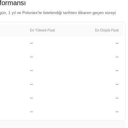
formansı
, 1 yıl ve Poloniex'te listelendiği tarihten itibaren geçen süreyi
En Yüksek Fiyat
En Düşük Fiyat
--
--
--
--
--
--
--
--
--
--
--
--