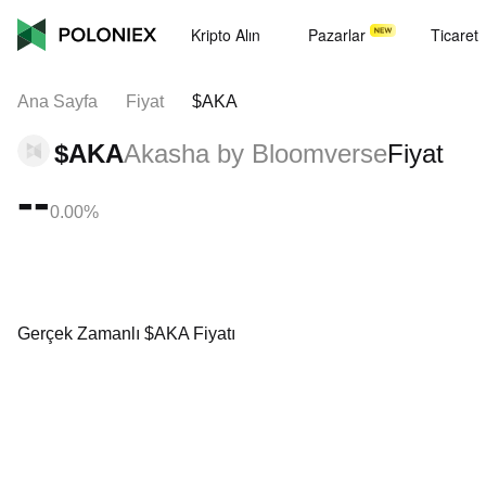
Kripto Alın
Pazarlar
Ticaret
Ana Sayfa
Fiyat
$AKA
$AKA
Akasha by Bloomverse
Fiyat
--
0.00%
Gerçek Zamanlı $AKA Fiyatı