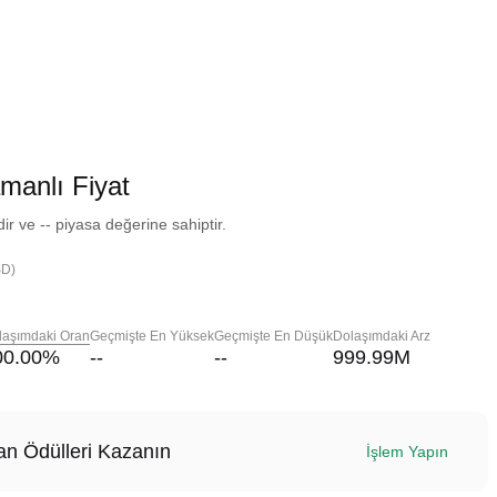
anlı Fiyat
 ve -- piyasa değerine sahiptir.
SD)
laşımdaki Oran
Geçmişte En Yüksek
Geçmişte En Düşük
Dolaşımdaki Arz
00.00
%
--
--
999.99M
n Ödülleri Kazanın
İşlem Yapın