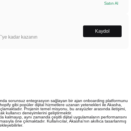
Satın Al
Kaydol
T'ye kadar kazanın
sında sorunsuz entegrasyon sağlayan bir ajan onboarding platformunu
pify gibi popüler dijital hizmetlere uzanan yetenekleri ile Akasha,
açlamaktadır. Projenin temel misyonu, bu arayüzler arasında iletişimi,
ak kullanıcı deneyimlerini geliştirmektir.
makla kalmayıp, aynı zamanda çeşitli dijital uygulamaların performansını
sıyla öne çıkmaktadır. Kullanıcılar, Akasha'nın akıllıca tasarlanmış
kleyebilirler.