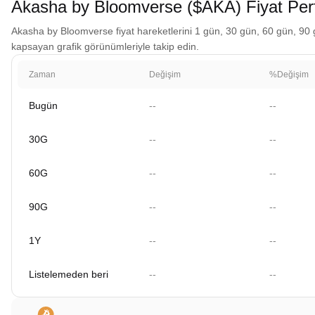
Akasha by Bloomverse ($AKA) Fiyat Per
Akasha by Bloomverse fiyat hareketlerini 1 gün, 30 gün, 60 gün, 90 gün
kapsayan grafik görünümleriyle takip edin.
Zaman
Değişim
%Değişim
Bugün
--
--
30G
--
--
60G
--
--
90G
--
--
1Y
--
--
Listelemeden beri
--
--