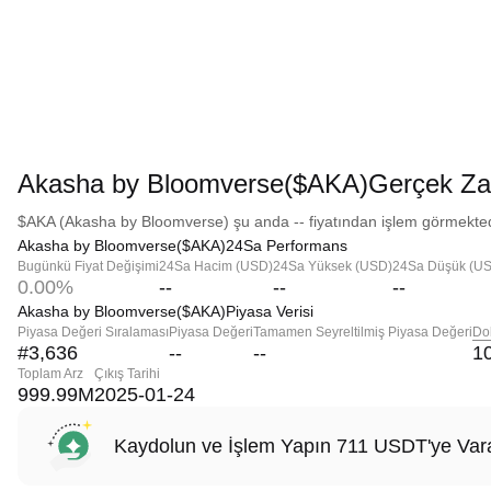
Akasha by Bloomverse($AKA)Gerçek Zam
$AKA (Akasha by Bloomverse) şu anda -- fiyatından işlem görmektedir
Akasha by Bloomverse($AKA)24Sa Performans
Bugünkü Fiyat Değişimi
24Sa Hacim (USD)
24Sa Yüksek (USD)
24Sa Düşük (U
0.00%
--
--
--
Akasha by Bloomverse($AKA)Piyasa Verisi
Piyasa Değeri Sıralaması
Piyasa Değeri
Tamamen Seyreltilmiş Piyasa Değeri
Do
#3,636
--
--
1
Toplam Arz
Çıkış Tarihi
999.99M
2025-01-24
Kaydolun ve İşlem Yapın 711 USDT'ye Vara