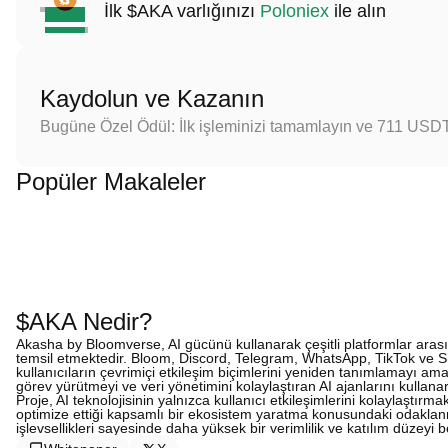
İlk $AKA varlığınızı
Poloniex
ile alın
Kaydolun ve Kazanın
Bugüne Özel Ödül: İlk işleminizi tamamlayın ve 711 USD
Popüler Makaleler
$AKA Nedir?
Akasha by Bloomverse, AI gücünü kullanarak çeşitli platformlar ara
temsil etmektedir. Bloom, Discord, Telegram, WhatsApp, TikTok ve Sho
kullanıcıların çevrimiçi etkileşim biçimlerini yeniden tanımlamayı am
görev yürütmeyi ve veri yönetimini kolaylaştıran AI ajanlarını kullanar
Proje, AI teknolojisinin yalnızca kullanıcı etkileşimlerini kolaylaştır
optimize ettiği kapsamlı bir ekosistem yaratma konusundaki odaklanma
işlevsellikleri sayesinde daha yüksek bir verimlilik ve katılım düzeyi be