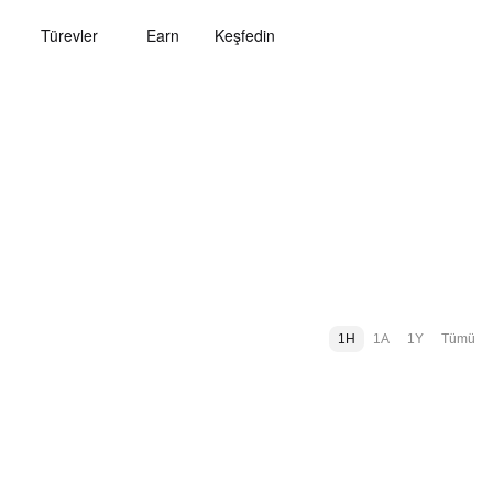
Türevler
Earn
Keşfedin
1H
1A
1Y
Tümü