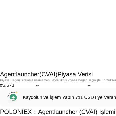
Agentlauncher(CVAI)Piyasa Verisi
Piyasa Değeri Sıralaması
Tamamen Seyreltilmiş Piyasa Değeri
Geçmişte En Yükse
#6,673
--
--
Kaydolun ve İşlem Yapın 711 USDT'ye Varan
POLONIEX：Agentlauncher (CVAI) İşlemi Y