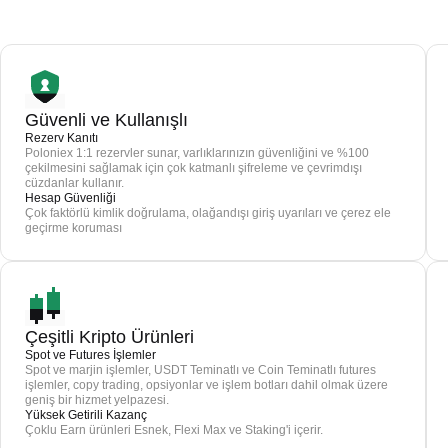
Güvenli ve Kullanışlı
Rezerv Kanıtı
Poloniex 1:1 rezervler sunar, varlıklarınızın güvenliğini ve %100
çekilmesini sağlamak için çok katmanlı şifreleme ve çevrimdışı
cüzdanlar kullanır.
Hesap Güvenliği
Çok faktörlü kimlik doğrulama, olağandışı giriş uyarıları ve çerez ele
geçirme koruması
Çeşitli Kripto Ürünleri
Spot ve Futures İşlemler
Spot ve marjin işlemler, USDT Teminatlı ve Coin Teminatlı futures
işlemler, copy trading, opsiyonlar ve işlem botları dahil olmak üzere
geniş bir hizmet yelpazesi.
Yüksek Getirili Kazanç
Çoklu Earn ürünleri Esnek, Flexi Max ve Staking'i içerir.