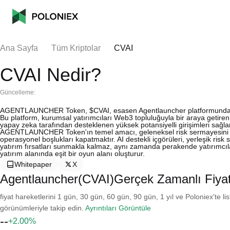
Ana Sayfa
Tüm Kriptolar
CVAI
CVAI Nedir?
Güncelleme:
AGENTLAUNCHER Token, $CVAI, esasen Agentlauncher platformunda etkil
Bu platform, kurumsal yatırımcıları Web3 topluluğuyla bir araya getiren
yapay zeka tarafından desteklenen yüksek potansiyelli girişimleri sağ
AGENTLAUNCHER Token'ın temel amacı, geleneksel risk sermayesini yeni 
operasyonel boşlukları kapatmaktır. AI destekli içgörüleri, yerleşik risk s
yatırım fırsatları sunmakla kalmaz, aynı zamanda perakende yatırımcılar
yatırım alanında eşit bir oyun alanı oluşturur.
Whitepaper
X
Agentlauncher(CVAI)Gerçek Zamanlı Fiya
fiyat hareketlerini 1 gün, 30 gün, 60 gün, 90 gün, 1 yıl ve Poloniex'te li
görünümleriyle takip edin.
Ayrıntıları Görüntüle
--
+2.00%