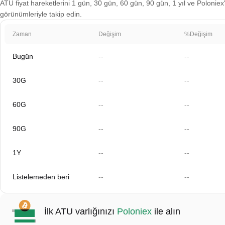
ATU fiyat hareketlerini 1 gün, 30 gün, 60 gün, 90 gün, 1 yıl ve Poloniex'
görünümleriyle takip edin.
Zaman
Değişim
%Değişim
Bugün
--
--
30G
--
--
60G
--
--
90G
--
--
1Y
--
--
Listelemeden beri
--
--
İlk ATU varlığınızı
Poloniex
ile alın