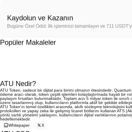
Kaydolun ve Kazanın
Bugüne Özel Ödül: İlk işleminizi tamamlayın ve 711 USDT'
Popüler Makaleler
ATU Nedir?
ATU Token, sadece bir dijital para birimi olmanın ötesindedir; Quantum 
ödeme aracı olarak, token çeşitli işlemleri kolaylaştırmada hayati bir ro
paylaşım fırsatları bulunmaktadır. Toplam arzı 5 milyar token ile sını
üzere tasarlanmış olup, kullanıcıların platformla aktif bir şekilde etkile
ATU Token'ın temel özellikleri arasında, akıllı sözleşme teknolojisini kull
protokolleri ve yapay zeka ile gelişmiş ticaret botlarını kullanan ATS 
yönlü varlık yönetimi yaklaşımı, kullanıcıların dijital varlıklarının pota
hedeflemektedir.
Whitepaper
X