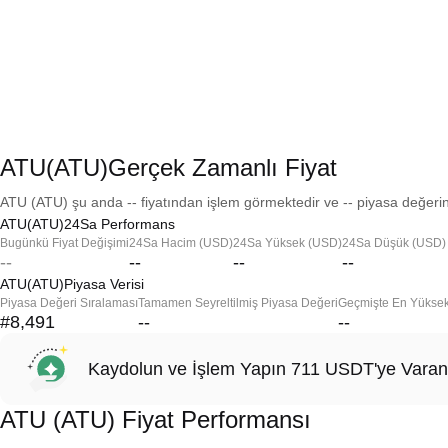
ATU(ATU)Gerçek Zamanlı Fiyat
ATU (ATU) şu anda -- fiyatından işlem görmektedir ve -- piyasa değerine
ATU(ATU)24Sa Performans
Bugünkü Fiyat Değişimi
24Sa Hacim (USD)
24Sa Yüksek (USD)
24Sa Düşük (USD)
--
--
--
--
ATU(ATU)Piyasa Verisi
Piyasa Değeri Sıralaması
Tamamen Seyreltilmiş Piyasa Değeri
Geçmişte En Yükse
#8,491
--
--
Kaydolun ve İşlem Yapın 711 USDT'ye Varan
ATU (ATU) Fiyat Performansı