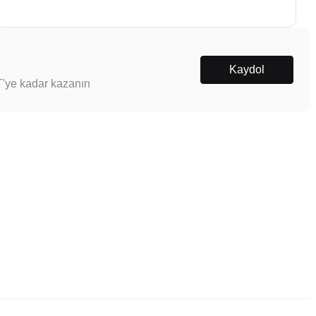
Kaydol
T'ye kadar kazanın