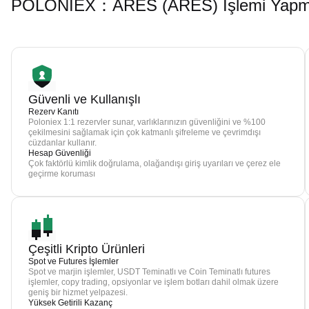
POLONIEX：ARES (ARES) İşlemi Yapmak 
Güvenli ve Kullanışlı
Rezerv Kanıtı
Poloniex 1:1 rezervler sunar, varlıklarınızın güvenliğini ve %100
çekilmesini sağlamak için çok katmanlı şifreleme ve çevrimdışı
cüzdanlar kullanır.
Hesap Güvenliği
Çok faktörlü kimlik doğrulama, olağandışı giriş uyarıları ve çerez ele
geçirme koruması
Çeşitli Kripto Ürünleri
Spot ve Futures İşlemler
Spot ve marjin işlemler, USDT Teminatlı ve Coin Teminatlı futures
işlemler, copy trading, opsiyonlar ve işlem botları dahil olmak üzere
geniş bir hizmet yelpazesi.
Yüksek Getirili Kazanç