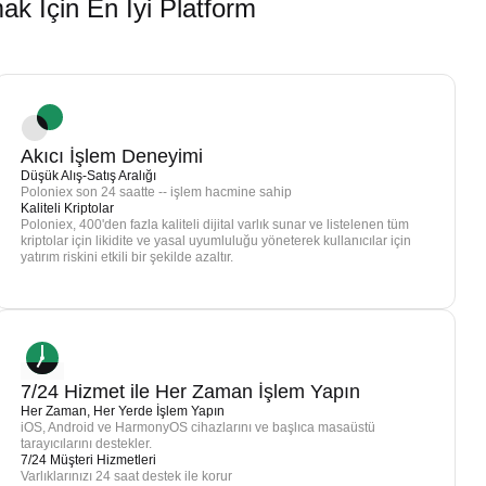
İçin En İyi Platform
Akıcı İşlem Deneyimi
Düşük Alış-Satış Aralığı
Poloniex son 24 saatte -- işlem hacmine sahip
Kaliteli Kriptolar
Poloniex, 400'den fazla kaliteli dijital varlık sunar ve listelenen tüm
kriptolar için likidite ve yasal uyumluluğu yöneterek kullanıcılar için
yatırım riskini etkili bir şekilde azaltır.
7/24 Hizmet ile Her Zaman İşlem Yapın
Her Zaman, Her Yerde İşlem Yapın
iOS, Android ve HarmonyOS cihazlarını ve başlıca masaüstü
tarayıcılarını destekler.
7/24 Müşteri Hizmetleri
Varlıklarınızı 24 saat destek ile korur