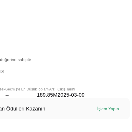
değerine sahiptir.
SD)
sek
Geçmişte En Düşük
Toplam Arz
Çıkış Tarihi
--
189.85M
2025-03-09
n Ödülleri Kazanın
İşlem Yapın