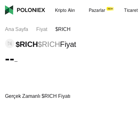
Kripto Alın
Pazarlar
Ticaret
Ana Sayfa
Fiyat
$RICH
$RICH
$RICH
Fiyat
--
--
Gerçek Zamanlı $RICH Fiyatı