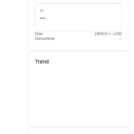
Al
Oran
1$RICH = --USD
Güncelleme
--
Trend