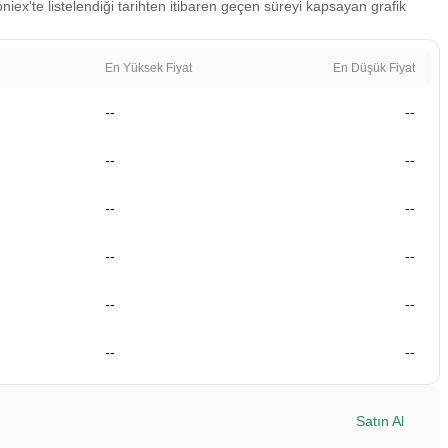
niex'te listelendiği tarihten itibaren geçen süreyi kapsayan grafik
En Yüksek Fiyat
En Düşük Fiyat
--
--
--
--
--
--
--
--
--
--
--
--
Satın Al