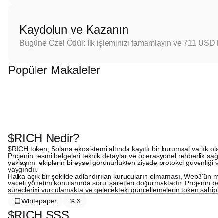
Kaydolun ve Kazanın
Bugüne Özel Ödül: İlk işleminizi tamamlayın ve 711 USD
Popüler Makaleler
$RICH Nedir?
$RICH token, Solana ekosistemi altında kayıtlı bir kurumsal varlık o
Projenin resmi belgeleri teknik detaylar ve operasyonel rehberlik sağ
yaklaşım, ekiplerin bireysel görünürlükten ziyade protokol güvenliği 
yaygındır.
Halka açık bir şekilde adlandırılan kurucuların olmaması, Web3'ün me
vadeli yönetim konularında soru işaretleri doğurmaktadır. Projenin be
süreçlerini vurgulamakta ve gelecekteki güncellemelerin token sahipl
Whitepaper
X
$RICH SSS