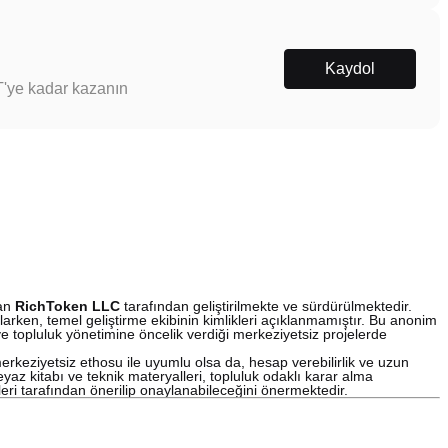
Kaydol
T'ye kadar kazanın
lan
RichToken LLC
tarafından geliştirilmekte ve sürdürülmektedir.
larken, temel geliştirme ekibinin kimlikleri açıklanmamıştır. Bu anonim
ve topluluk yönetimine öncelik verdiği merkeziyetsiz projelerde
rkeziyetsiz ethosu ile uyumlu olsa da, hesap verebilirlik ve uzun
yaz kitabı ve teknik materyalleri, topluluk odaklı karar alma
eri tarafından önerilip onaylanabileceğini önermektedir.