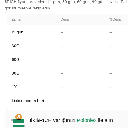
$RICH fiyat hareketlerini 1 gün, 30 gün, 60 gün, 90 gün, 1 yıl ve Polo
görünümleriyle takip edin.
Zaman
Değişim
%Değişim
Bugün
--
--
30G
--
--
60G
--
--
90G
--
--
1Y
--
--
Listelemeden beri
--
--
İlk $RICH varlığınızı
Poloniex
ile alın