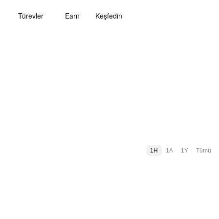
Türevler
Earn
Keşfedin
1H
1A
1Y
Tümü