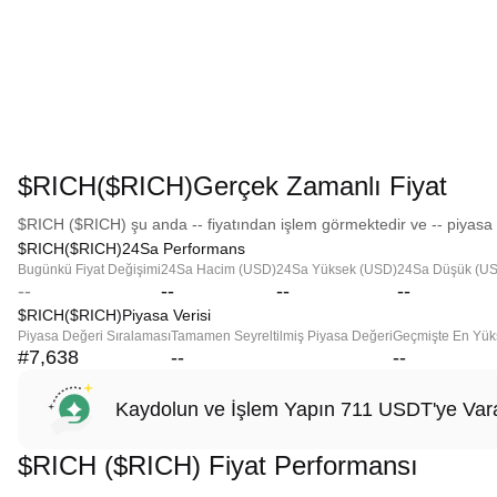
$RICH($RICH)Gerçek Zamanlı Fiyat
$RICH ($RICH) şu anda -- fiyatından işlem görmektedir ve -- piyasa 
$RICH($RICH)24Sa Performans
Bugünkü Fiyat Değişimi
24Sa Hacim (USD)
24Sa Yüksek (USD)
24Sa Düşük (U
--
--
--
--
$RICH($RICH)Piyasa Verisi
Piyasa Değeri Sıralaması
Tamamen Seyreltilmiş Piyasa Değeri
Geçmişte En Yük
#7,638
--
--
Kaydolun ve İşlem Yapın 711 USDT'ye Vara
$RICH ($RICH) Fiyat Performansı