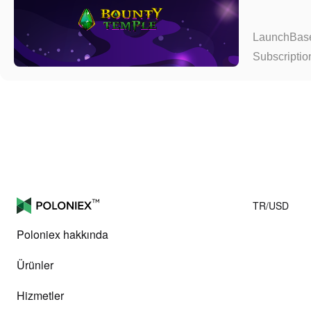
LaunchBase
Subscriptio
TR/USD
Poloniex hakkında
Ürünler
Hizmetler