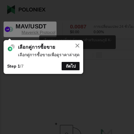
MAV/USDT
0.0087
การเปลี่ยนแปลง 24 ชั่วโม
Maverick Protocol
$0.00
0.00
%
เลือกช่วงเวลาที่คุณต้องการสำหรับแผนภูมิ K-
×
line
MAV/USDT
0.00
%
0.0087
เลือกคู่การซื้อขาย
เลือกคู่การซื้อขายเพื่อดูราคาล่าสุด
บรรทัด
15 นาที
1 ชั่วโมง
4 ชั่วโมง
1 วัน
1 สัปดาห์
Step 1
/7
ถัดไป