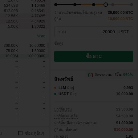
2.07
K
4.75314
524.633
1.16468
912.095
0.48341
จำนวนเงินที่พร้อมใช้งานสูงสุด
30,000.00
BTC
12.56
K
4.77495
กู้ยืม
10,000.00
BTC
12.56
K
4.64929
5.00
K
1.80322
รวม
USDT
More
ขั้นสูง
200.00
K
10.00000
75.00
K
1.50000
ซื้อ BTC
10.00
M
100.00000
--
--
--
--
--
--
อัตราส่วนมาร์จิ้น:
950%
--
--
สินทรัพย์
--
--
--
--
LLM
มีอยู่
0.993
--
--
USDT
มีอยู่
10,000.00
--
--
--
--
--
--
มาร์จิ้นรวม
$9,500.00
--
--
มาร์จิ้นคงเหลือ
$4,500.00
--
--
มาร์จิ้นเพื่อการรักษาสถานะ
$1,000.00
กู้ยืมมาทั้งหมด
$10,000.00
ัน
ซ่อนคู่อื่นๆ
เลเวอเรจ
1.9x