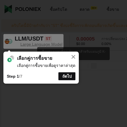
ซื้อคริปโต
ตลาด
ซื้อขาย
คริปโตนี้มีป้ายกํากับว่า "ST" ซึ่งบ่งชี้ถึงการเพิกถอนที่อาจเกิดขึ้น
LLM/USDT
0.00005
ST
การเปลี่ยนแปลง 2
Large Language Model
$0.00
0.00
%
เลือกช่วงเวลาที่คุณต้องการสำหรับแผนภูมิ K-
×
line
LLM/USDT
0.00
%
0.00005
เลือกคู่การซื้อขาย
เลือกคู่การซื้อขายเพื่อดูราคาล่าสุด
บรรทัด
15 นาที
1 ชั่วโมง
4 ชั่วโมง
1 วัน
1 สัปดาห์
Step 1
/7
ถัดไป