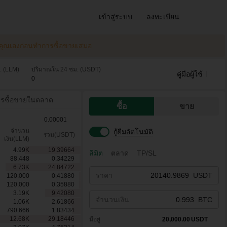
เข้าสู่ระบบ
ลงทะเบียน
ของคุณเองก่อนทําการซื้อขายเสมอ
. (LLM)
ปริมาณใน 24 ชม. (USDT)
คู่มือผู้ใช้
0
รซื้อขายในตลาด
ซื้อ
ขาย
0.00001
จำนวน
กู้ยืมอัตโนมัติ
รวม(USDT)
เงิน(LLM)
4.99
K
19.39664
ลิมิต
ตลาด
TP/SL
88.448
0.34229
6.73
K
24.84722
ราคา
USDT
120.000
0.41880
120.000
0.35880
3.19
K
9.42080
จำนวนเงิน
BTC
1.06
K
2.61866
790.666
1.83434
12.68
K
29.18446
มีอยู่
20,000.00
USDT