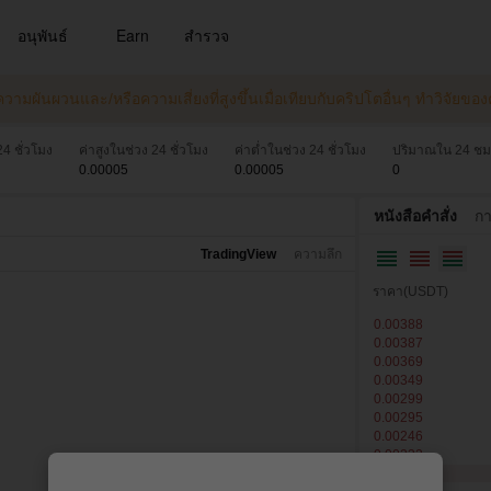
อนุพันธ์
Earn
สํารวจ
และความผันผวนและ/หรือความเสี่ยงที่สูงขึ้นเมื่อเทียบกับคริปโตอื่นๆ ทําวิจัย
4 ชั่วโมง
ค่าสูงในช่วง 24 ชั่วโมง
ค่าต่ำในช่วง 24 ชั่วโมง
ปริมาณใน 24 ชม
0.00005
0.00005
0
หนังสือคำสั่ง
กา
TradingView
ความลึก
ราคา(USDT)
0.00388
0.00387
0.00369
0.00349
0.00299
0.00295
0.00246
0.00232
0.00230