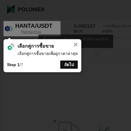
HANTA/USDT
0.000157
การเปลี่ยนแปลง 24
Hantavirus
$0.00
0.00
%
เลือกช่วงเวลาที่คุณต้องการสำหรับแผนภูมิ K-
×
line
HANTA/USDT
0.00
%
0.000157
เลือกคู่การซื้อขาย
เลือกคู่การซื้อขายเพื่อดูราคาล่าสุด
บรรทัด
15 นาที
1 ชั่วโมง
4 ชั่วโมง
1 วัน
1 สัปดาห์
Step 1
/7
ถัดไป