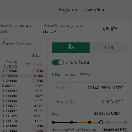
เข้าสู่ระบบ
ลงทะเบียน
ริมาณใน 24 ชม. (BTC)
ปริมาณใน 24 ชม. (USDT)
คู่มือผู้ใช้
.38
K
219.56
M
รซื้อขายในตลาด
ซื้อ
ขาย
0.01
จำนวน
กู้ยืมอัตโนมัติ
รวม(USDT)
เงิน(BTC)
0.018946
1.23
K
ลิมิต
ตลาด
TP/SL
0.106924
6.94
K
0.020000
1.29
K
0.000211
13.69
ราคา
USDT
0.000282
18.30
0.000380
24.67
0.000504
32.72
จำนวนเงิน
BTC
0.000672
43.63
0.000897
58.23
มีอยู่
20,000.00
USDT
0.001325
86.02
0.000174
11.29
0.020000
1.29
K
จำนวนเงินที่พร้อมใช้งานสูงสุด
30,000.00
BTC
0.018904
1.22
K