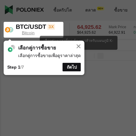
ซื้อคริปโต
ตลาด
ซื้อขาย
BTC/USDT
64,925.62
3X
Mark Price
ก
Bitcoin
$64,925.62
64,922.91
0
เลือกช่วงเวลาที่คุณต้องการสำหรับแผนภูมิ K-
×
line
BTC/USDT
0.90
%
64,925.62
เลือกคู่การซื้อขาย
เลือกคู่การซื้อขายเพื่อดูราคาล่าสุด
บรรทัด
15 นาที
1 ชั่วโมง
4 ชั่วโมง
1 วัน
1 สัปดาห์
Step 1
/7
ถัดไป