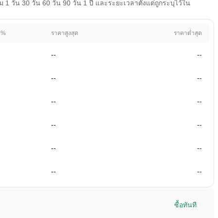
วัน 30 วัน 60 วัน 90 วัน 1 ปี และระยะเวลาตั้งแต่ถูกระบุไว้ใน
 %
ราคาสูงสุด
ราคาต่ำสุด
--
--
--
--
--
--
--
--
--
--
--
--
ซื้อทันที