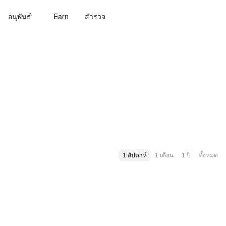
อนุพันธ์
Earn
สํารวจ
1 สัปดาห์
1 เดือน
1 ปี
ทั้งหมด