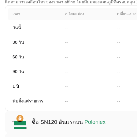
ติดตามการเคลื่อนไหวของราคา affine โดยมีมุมมองแผนภูมิที่ครอบคลุม 1 ว
เวลา
เปลี่ยนแปลง
เปลี่ยนแปลง
วันนี้
--
--
30 วัน
--
--
60 วัน
--
--
90 วัน
--
--
1 ปี
--
--
นับตั้งแต่รายการ
--
--
ซื้อ SN120 อันแรกบน
Poloniex