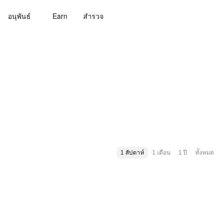
อนุพันธ์
Earn
สํารวจ
1 สัปดาห์
1 เดือน
1 ปี
ทั้งหมด