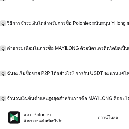
หากต้องการสร้างบัญชีผู้ใช้ กรุณาไปที่
หน้าลงทะเบียน
บนเว็บไซต์อย่าง
A
"ลงทะเบียน" ใช้อีเมลหรือหมายเลขโทรศัพท์ ตั้งรหัสผ่าน และตรวจสอบผ่า
วิธีการชำระเงินใดสำหรับการซื้อ Poloniex สนับสนุน Yi lon
Q
"ความปลอดภัย" อัปโหลดเอกสาร Id ที่ถูกต้องของคุณ และถ่ายเซลฟี่เพื
ชั่วโมง
A
Poloniex สนับสนุน: 1) บัตรเครดิต/เดบิต (Visa/MasterCard) สำหรับการซ
ที่มีเสถียรภาพ (เช่น USDT) จากผู้ใช้รายอื่นผ่าน escrow; 3) การโอนเงินผ
ค่าธรรมเนียมในการซื้อ MAYILONG ด้วยบัตรเครดิต/เดบิตเป็นเ
Q
ซื้อขาย OTC สำหรับธุรกรรมขนาดใหญ่เกิน 100,000 USD พร้อมใบเสนอร
A
ค่าธรรมเนียมการชำระเงินผ่านบัตรเครดิตแตกต่างกันไปตามผู้ให้บริการบุค
ข้อมูลใด ๆ ของบัตรของคุณ หลังจากซื้อ USDT ด้วยบัตรของคุณแล้ว คุณ
ฉันจะเริ่มซื้อขาย P2P ได้อย่างไร? การรับ USDT จะนานแค่ไ
Q
ธรรมเนียมการซื้อขายแบบสปอตมาตรฐาน (ต่ำถึง 0.05%) ใช้กับการซื้
A
ไปที่หน้าซื้อขาย P2P เลือกโฆษณาของผู้ขาย (เช่น USDT) สร้างคำสั่ง
เป็นต้น) เมื่อผู้ขายยืนยันการรับเงิน USDT จะถูกปล่อยจาก escrow ไปยังกระ
จำนวนเงินขั้นต่ำและสูงสุดสำหรับการซื้อ MAYILONG คืออะไ
Q
กับวิธีการชำระเงินและเวลาตอบสนองของผู้ขาย
A
ขีดจำกัดขั้นต่ำและสูงสุดแตกต่างกันขึ้นอยู่กับวิธีการซื้อและระดับการต
แอป Poloniex
ดาวน์โหลด
ดอลลาร์โดยสูงสุดขึ้นอยู่กับผู้ให้บริการ ผู้ขาย P2P ส่วนใหญ่มีข้อกำหนดก
บ้านของคุณสําหรับคริปโต
มัดจำขั้นต่ำ 100 ดอลลาร์ คุณสามารถตรวจสอบแต่ละหน้าสำหรับขีดจำกัด