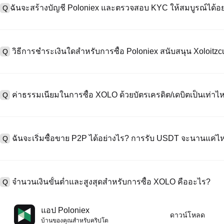
ฉันจะสร้างบัญชี Poloniex และตรวจสอบ KYC ให้สมบูรณ์ได้อย
Q
หากต้องการสร้างบัญชีผู้ใช้ กรุณาไปที่
หน้าลงทะเบียน
บนเว็บไซต์อย่าง
A
"ลงทะเบียน" ใช้อีเมลหรือหมายเลขโทรศัพท์ ตั้งรหัสผ่าน และตรวจสอบผ่า
วิธีการชำระเงินใดสำหรับการซื้อ Poloniex สนับสนุน Xoloitzc
Q
"ความปลอดภัย" อัปโหลดเอกสาร Id ที่ถูกต้องของคุณ และถ่ายเซลฟี่เพื
ชั่วโมง
A
Poloniex สนับสนุน: 1) บัตรเครดิต/เดบิต (Visa/MasterCard) สำหรับการซ
ที่มีเสถียรภาพ (เช่น USDT) จากผู้ใช้รายอื่นผ่าน escrow; 3) การโอนเงินผ
ค่าธรรมเนียมในการซื้อ XOLO ด้วยบัตรเครดิต/เดบิตเป็นเท่าไห
Q
ซื้อขาย OTC สำหรับธุรกรรมขนาดใหญ่เกิน 100,000 USD พร้อมใบเสนอร
A
ค่าธรรมเนียมการชำระเงินผ่านบัตรเครดิตแตกต่างกันไปตามผู้ให้บริการบุค
ข้อมูลใด ๆ ของบัตรของคุณ หลังจากซื้อ USDT ด้วยบัตรของคุณแล้ว คุณ
ฉันจะเริ่มซื้อขาย P2P ได้อย่างไร? การรับ USDT จะนานแค่ไ
Q
ธรรมเนียมการซื้อขายแบบสปอตมาตรฐาน (ต่ำถึง 0.05%) ใช้กับการซื้อ
A
ไปที่หน้าซื้อขาย P2P เลือกโฆษณาของผู้ขาย (เช่น USDT) สร้างคำสั่ง
เป็นต้น) เมื่อผู้ขายยืนยันการรับเงิน USDT จะถูกปล่อยจาก escrow ไปยังกระ
จำนวนเงินขั้นต่ำและสูงสุดสำหรับการซื้อ XOLO คืออะไร?
Q
กับวิธีการชำระเงินและเวลาตอบสนองของผู้ขาย
A
ขีดจำกัดขั้นต่ำและสูงสุดแตกต่างกันขึ้นอยู่กับวิธีการซื้อและระดับการต
แอป Poloniex
ดาวน์โหลด
ดอลลาร์โดยสูงสุดขึ้นอยู่กับผู้ให้บริการ ผู้ขาย P2P ส่วนใหญ่มีข้อกำหนดก
บ้านของคุณสําหรับคริปโต