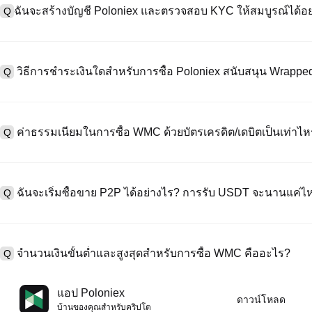
ฉันจะสร้างบัญชี Poloniex และตรวจสอบ KYC ให้สมบูรณ์ได้อย
Q
หากต้องการสร้างบัญชีผู้ใช้ กรุณาไปที่
หน้าลงทะเบียน
บนเว็บไซต์อย่าง
A
"ลงทะเบียน" ใช้อีเมลหรือหมายเลขโทรศัพท์ ตั้งรหัสผ่าน และตรวจสอบผ่า
วิธีการชำระเงินใดสำหรับการซื้อ Poloniex สนับสนุน Wrapp
Q
"ความปลอดภัย" อัปโหลดเอกสาร Id ที่ถูกต้องของคุณ และถ่ายเซลฟี่เพื
ชั่วโมง
A
Poloniex สนับสนุน: 1) บัตรเครดิต/เดบิต (Visa/MasterCard) สำหรับการซ
ที่มีเสถียรภาพ (เช่น USDT) จากผู้ใช้รายอื่นผ่าน escrow; 3) การโอนเงินผ
ค่าธรรมเนียมในการซื้อ WMC ด้วยบัตรเครดิต/เดบิตเป็นเท่าไห
Q
ซื้อขาย OTC สำหรับธุรกรรมขนาดใหญ่เกิน 100,000 USD พร้อมใบเสนอร
A
ค่าธรรมเนียมการชำระเงินผ่านบัตรเครดิตแตกต่างกันไปตามผู้ให้บริการบุค
ข้อมูลใด ๆ ของบัตรของคุณ หลังจากซื้อ USDT ด้วยบัตรของคุณแล้ว คุณ
ฉันจะเริ่มซื้อขาย P2P ได้อย่างไร? การรับ USDT จะนานแค่ไ
Q
ธรรมเนียมการซื้อขายแบบสปอตมาตรฐาน (ต่ำถึง 0.05%) ใช้กับการซื้อ
A
ไปที่หน้าซื้อขาย P2P เลือกโฆษณาของผู้ขาย (เช่น USDT) สร้างคำสั่ง
เป็นต้น) เมื่อผู้ขายยืนยันการรับเงิน USDT จะถูกปล่อยจาก escrow ไปยังกระ
จำนวนเงินขั้นต่ำและสูงสุดสำหรับการซื้อ WMC คืออะไร?
Q
กับวิธีการชำระเงินและเวลาตอบสนองของผู้ขาย
A
ขีดจำกัดขั้นต่ำและสูงสุดแตกต่างกันขึ้นอยู่กับวิธีการซื้อและระดับการต
แอป Poloniex
ดาวน์โหลด
ดอลลาร์โดยสูงสุดขึ้นอยู่กับผู้ให้บริการ ผู้ขาย P2P ส่วนใหญ่มีข้อกำหนดก
บ้านของคุณสําหรับคริปโต