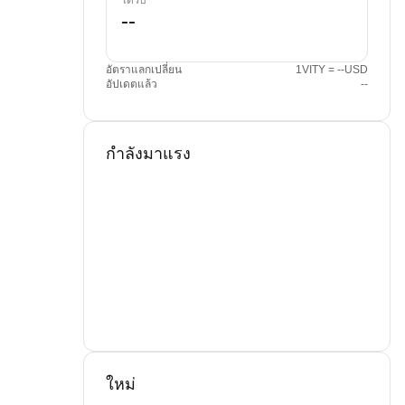
ได้รับ
อัตราแลกเปลี่ยน
1VITY = --USD
อัปเดตแล้ว
--
กำลังมาแรง
ใหม่