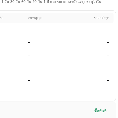
วัน 30 วัน 60 วัน 90 วัน 1 ปี และระยะเวลาตั้งแต่ถูกระบุไว้ใน
 %
ราคาสูงสุด
ราคาต่ำสุด
--
--
--
--
--
--
--
--
--
--
--
--
ซื้อทันที