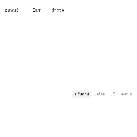
อนุพันธ์
Earn
สํารวจ
1 สัปดาห์
1 เดือน
1 ปี
ทั้งหมด