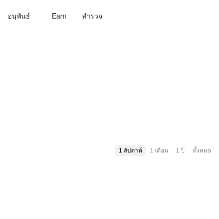
อนุพันธ์
Earn
สํารวจ
1 สัปดาห์
1 เดือน
1 ปี
ทั้งหมด