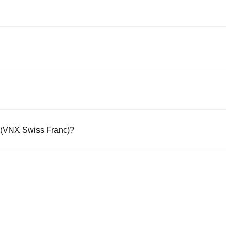
ื่อถือที่สุดในการซื้อ VNX Swiss Franc. ตลาดหลักทรัพย์เหล่านี้ให้อินเต
หลายเพื่อลดความยุ่งยากในการซื้อขาย ยกตัวอย่างเช่น Poloniex สนับสนุน
รมเนียมการซื้อขายที่แข่งขันได้
อดภัยและใช้ง่ายภายใน 4 ขั้นตอน เริ่มซื้อขาย VCHF （VNX Swiss
 (VNX Swiss Franc)?
ยร (เช่น USDT) ทันที
ารคุ้มครอง
 วันทำการ
00,000 พร้อมคำพูดที่กำหนดเอง