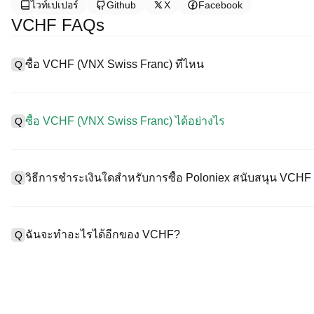
ไวท์เปเปอร์
Github
X
Facebook
VCHF FAQs
ซื้อ VCHF (VNX Swiss Franc) ที่ไหน
Q
A
การแลกเปลี่ยนแบบรวมศูนย์ (CEX) เป็นหนึ่งในวิธีที่ง่ายที่สุดและน่าเช
อร์เฟซที่ใช้งานง่าย สภาพคล่องสูง และเครื่องมือการซื้อขายที่หลาก
ซื้อ VCHF (VNX Swiss Franc) ได้อย่างไร
Q
การซื้อขายคริปโทเคอร์เรนซีที่หลากหลาย รวมทั้ง VCHF, และให้ค่าธร
ซื้อ VNX Swiss Franc บน CEX ดังนี้:
A
เริ่มต้นการเดินทางด้วยคริปโตของคุณกับ Poloniex แพลตฟอร์มที่ปล
1. สร้างบัญชีและตรวจสอบ KYC ให้สมบูรณ์
Franc）น์และทรัพย์สินดิจิทัลคุณภาพสูงมากมาย
วิธีการชำระเงินใดสำหรับการซื้อ Poloniex สนับสนุน VCHF
Q
2. ทุนในบัญชีของคุณด้วยเคอร์เรนซีเฟียตและคริปโทเคอร์เรนซี
3. ค้น VCHF.
4. สั่งซื้อตลาด/จำกัดออร์เดอร์
A
Poloniex สนับสนุน:
1) บัตรเครดิต/เดบิต (เช่น Visa และ Mastercard) เพื่อซื้อเหรียญเสถี
ฉันจะทำอะไรได้อีกของ VCHF?
Q
2) การซื้อขาย P2P เพื่อซื้อ USDT จากผู้ใช้รายอื่น ปกป้องโดยกลไกก
3) การโอนเงินเข้าเคอร์เรนซีเฟียต เช่น USD ดำเนินการภายใน 1-3
4) การซื้อขายแบบ OTC สำหรับการซื้อขายแต่ละบล็อกที่มากกว่า $1
A
คุณสามารถซื้อขายล่วงหน้ากับ USDT หรือ USDC
เพิ่มมูลค่าคริปโตของคุณด้วยผลตอบแทนแบบพาสซีฟ