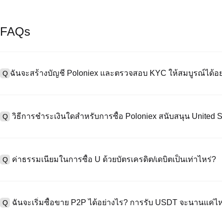
FAQs
ฉันจะสร้างบัญชี Poloniex และตรวจสอบ KYC ให้สมบูรณ์ได้อย
Q
หากต้องการสร้างบัญชีผู้ใช้ กรุณาไปที่
หน้าลงทะเบียน
บนเว็บไซต์อย่าง
A
"ลงทะเบียน" ใช้อีเมลหรือหมายเลขโทรศัพท์ ตั้งรหัสผ่าน และตรวจสอบผ่า
วิธีการชำระเงินใดสำหรับการซื้อ Poloniex สนับสนุน United S
Q
"ความปลอดภัย" อัปโหลดเอกสาร Id ที่ถูกต้องของคุณ และถ่ายเซลฟี่เพื
ชั่วโมง
A
Poloniex สนับสนุน: 1) บัตรเครดิต/เดบิต (Visa/MasterCard) สำหรับการซ
ที่มีเสถียรภาพ (เช่น USDT) จากผู้ใช้รายอื่นผ่าน escrow; 3) การโอนเงินผ
ค่าธรรมเนียมในการซื้อ U ด้วยบัตรเครดิต/เดบิตเป็นเท่าไหร่?
Q
ซื้อขาย OTC สำหรับธุรกรรมขนาดใหญ่เกิน 100,000 USD พร้อมใบเสนอร
A
ค่าธรรมเนียมการชำระเงินผ่านบัตรเครดิตแตกต่างกันไปตามผู้ให้บริการบุค
ข้อมูลใด ๆ ของบัตรของคุณ หลังจากซื้อ USDT ด้วยบัตรของคุณแล้ว คุณ
ฉันจะเริ่มซื้อขาย P2P ได้อย่างไร? การรับ USDT จะนานแค่ไ
Q
การซื้อขายแบบสปอตมาตรฐาน (ต่ำถึง 0.05%) ใช้กับการซื้อขาย U/USDT