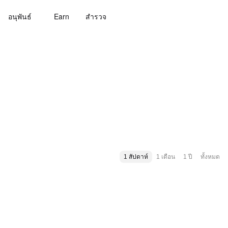
อนุพันธ์
Earn
สํารวจ
1 สัปดาห์
1 เดือน
1 ปี
ทั้งหมด