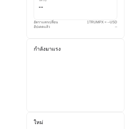
ได้รับ
อัตราแลกเปลี่ยน
1TRUMPX = --USD
อัปเดตแล้ว
--
กำลังมาแรง
ใหม่