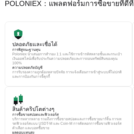
POLONIEX：แพลตฟอร์มการซื้อขายที่ดีที่ส
ปลอดภัยและเชื่อได้
การพิสูจนะฐานทุน
Poloniex นำเสนอการสำรอง 1:1 และใช้การเข้ารหัสหลายชั้นและกระเป๋า
เงินออฟไลน์เพื่อรับประกันความปลอดภัยและการถอนทรัพย์สินของคุณ
100%
ความปลอดภัยบัญชี
การรับรองความถูกต้องหลายปัจจัย การแจ้งเตือนการเข้าสู่ระบบที่ไม่ปกติ
และการป้องกันการจี้คุกกี้
สินค้าคริปโตต่างๆ
การซื้อขายสปอตและฟิวเจอร์ส
บริการหลากหลาย รวมถึงการซื้อขายสปอตและการซื้อขายมาร์จิ้น การเท
รดฟิวเจอร์สแบบ USDT-M และ Coin-M การคัดลอกการซื้อขายฟิวเจอร์ส
ตัวเลือก และบอทซื้อขาย
ผลตอบแทนสูง