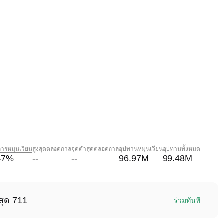
การหมุนเวียน
สูงสุดตลอดกาล
จุดต่ำสุดตลอดกาล
อุปทานหมุนเวียน
อุปทานทั้งหมด
47
%
--
--
96.97M
99.48M
สุด 711
ร่วมทันที