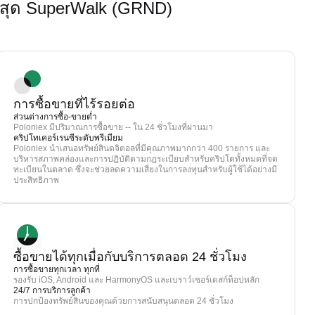
่สุด SuperWalk (GRND)
การซื้อขายที่ไร้รอยต่อ
ส่วนต่างการซื้อ-ขายต่ำ
Poloniex มีปริมาณการซื้อขาย -- ใน 24 ชั่วโมงที่ผ่านมา
คริปโทเคอร์เรนซีระดับพรีเมียม
Poloniex นำเสนอทรัพย์สินดจิตอลที่มีคุณภาพมากกว่า 400 รายการ และ
บริหารสภาพคล่องและการปฏิบัติตามกฎระเบียบสำหรับคริปโตทั้งหมดที่จด
ทะเบียนในตลาด ซึ่งจะช่วยลดความเสี่ยงในการลงทุนสำหรับผู้ใช้ได้อย่างมี
ประสิทธิภาพ
ซื้อขายได้ทุกเมื่อกับบริการตลอด 24 ชั่วโมง
การซื้อขายทุกเวลา ทุกที่
รองรับ iOS, Android และ HarmonyOS และเบราว์เซอร์เดสก์ท็อปหลัก
24/7 การบริการลูกค้า
การปกป้องทรัพย์สินของคุณด้วยการสนับสนุนตลอด 24 ชั่วโมง