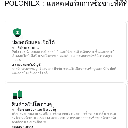
POLONIEX：แพลตฟอร์มการซื้อขายที่ดีที
ปลอดภัยและเชื่อได้
การพิสูจนะฐานทุน
Poloniex นำเสนอการสำรอง 1:1 และใช้การเข้ารหัสหลายชั้นและกระเป๋า
เงินออฟไลน์เพื่อรับประกันความปลอดภัยและการถอนทรัพย์สินของคุณ
100%
ความปลอดภัยบัญชี
การรับรองความถูกต้องหลายปัจจัย การแจ้งเตือนการเข้าสู่ระบบที่ไม่ปกติ
และการป้องกันการจี้คุกกี้
สินค้าคริปโตต่างๆ
การซื้อขายสปอตและฟิวเจอร์ส
บริการหลากหลาย รวมถึงการซื้อขายสปอตและการซื้อขายมาร์จิ้น การเท
รดฟิวเจอร์สแบบ USDT-M และ Coin-M การคัดลอกการซื้อขายฟิวเจอร์ส
ตัวเลือก และบอทซื้อขาย
ผลตอบแทนสูง