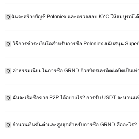
ฉันจะสร้างบัญชี Poloniex และตรวจสอบ KYC ให้สมบูรณ์ได้
Q
หากต้องการสร้างบัญชีผู้ใช้ กรุณาไปที่
หน้าลงทะเบียน
บนเว็บไซต์อย่
A
"ลงทะเบียน" ใช้อีเมลหรือหมายเลขโทรศัพท์ ตั้งรหัสผ่าน และตรวจสอบผ
วิธีการชำระเงินใดสำหรับการซื้อ Poloniex สนับสนุน Sup
Q
"ความปลอดภัย" อัปโหลดเอกสาร Id ที่ถูกต้องของคุณ และถ่ายเซลฟี่เ
ชั่วโมง
A
Poloniex สนับสนุน: 1) บัตรเครดิต/เดบิต (Visa/MasterCard) สำหรับก
ที่มีเสถียรภาพ (เช่น USDT) จากผู้ใช้รายอื่นผ่าน escrow; 3) การโอนเงิ
ค่าธรรมเนียมในการซื้อ GRND ด้วยบัตรเครดิต/เดบิตเป็นเท่
Q
ซื้อขาย OTC สำหรับธุรกรรมขนาดใหญ่เกิน 100,000 USD พร้อมใบเสน
A
ค่าธรรมเนียมการชำระเงินผ่านบัตรเครดิตแตกต่างกันไปตามผู้ให้บริการบ
ข้อมูลใด ๆ ของบัตรของคุณ หลังจากซื้อ USDT ด้วยบัตรของคุณแล้ว ค
ฉันจะเริ่มซื้อขาย P2P ได้อย่างไร? การรับ USDT จะนานแ
Q
ธรรมเนียมการซื้อขายแบบสปอตมาตรฐาน (ต่ำถึง 0.05%) ใช้กับการซื
A
ไปที่หน้าซื้อขาย P2P เลือกโฆษณาของผู้ขาย (เช่น USDT) สร้างคำส
เป็นต้น) เมื่อผู้ขายยืนยันการรับเงิน USDT จะถูกปล่อยจาก escrow ไปยังก
จำนวนเงินขั้นต่ำและสูงสุดสำหรับการซื้อ GRND คืออะไร?
Q
กับวิธีการชำระเงินและเวลาตอบสนองของผู้ขาย