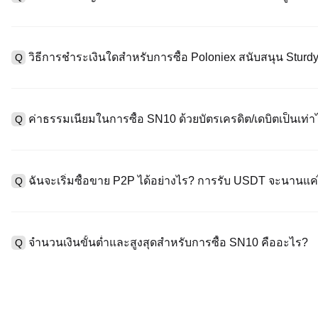
หากต้องการสร้างบัญชีผู้ใช้ กรุณาไปที่
หน้าลงทะเบียน
บนเว็บไซต์อย่
A
"ลงทะเบียน" ใช้อีเมลหรือหมายเลขโทรศัพท์ ตั้งรหัสผ่าน และตรวจสอบผ
วิธีการชำระเงินใดสำหรับการซื้อ Poloniex สนับสนุน Sturd
Q
"ความปลอดภัย" อัปโหลดเอกสาร Id ที่ถูกต้องของคุณ และถ่ายเซลฟี่เ
ชั่วโมง
A
Poloniex สนับสนุน: 1) บัตรเครดิต/เดบิต (Visa/MasterCard) สำหรับก
ที่มีเสถียรภาพ (เช่น USDT) จากผู้ใช้รายอื่นผ่าน escrow; 3) การโอนเงิ
ค่าธรรมเนียมในการซื้อ SN10 ด้วยบัตรเครดิต/เดบิตเป็นเท่า
Q
ซื้อขาย OTC สำหรับธุรกรรมขนาดใหญ่เกิน 100,000 USD พร้อมใบเสน
A
ค่าธรรมเนียมการชำระเงินผ่านบัตรเครดิตแตกต่างกันไปตามผู้ให้บริการบ
ข้อมูลใด ๆ ของบัตรของคุณ หลังจากซื้อ USDT ด้วยบัตรของคุณแล้ว ค
ฉันจะเริ่มซื้อขาย P2P ได้อย่างไร? การรับ USDT จะนานแ
Q
ธรรมเนียมการซื้อขายแบบสปอตมาตรฐาน (ต่ำถึง 0.05%) ใช้กับการซื
A
ไปที่หน้าซื้อขาย P2P เลือกโฆษณาของผู้ขาย (เช่น USDT) สร้างคำส
เป็นต้น) เมื่อผู้ขายยืนยันการรับเงิน USDT จะถูกปล่อยจาก escrow ไปยังก
จำนวนเงินขั้นต่ำและสูงสุดสำหรับการซื้อ SN10 คืออะไร?
Q
กับวิธีการชำระเงินและเวลาตอบสนองของผู้ขาย
A
ขีดจำกัดขั้นต่ำและสูงสุดแตกต่างกันขึ้นอยู่กับวิธีการซื้อและระดับก
ดอลลาร์โดยสูงสุดขึ้นอยู่กับผู้ให้บริการ ผู้ขาย P2P ส่วนใหญ่มีข้อกำห
มัดจำขั้นต่ำ 100 ดอลลาร์ คุณสามารถตรวจสอบแต่ละหน้าสำหรับขีดจำ