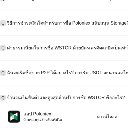
หากต้องการสร้างบัญชีผู้ใช้ กรุณาไปที่
หน้าลงทะเบียน
บนเว็บไซต์อย่าง
A
"ลงทะเบียน" ใช้อีเมลหรือหมายเลขโทรศัพท์ ตั้งรหัสผ่าน และตรวจสอบผ่า
วิธีการชำระเงินใดสำหรับการซื้อ Poloniex สนับสนุน Stora
Q
"ความปลอดภัย" อัปโหลดเอกสาร Id ที่ถูกต้องของคุณ และถ่ายเซลฟี่เพื
ชั่วโมง
A
Poloniex สนับสนุน: 1) บัตรเครดิต/เดบิต (Visa/MasterCard) สำหรับการซ
ที่มีเสถียรภาพ (เช่น USDT) จากผู้ใช้รายอื่นผ่าน escrow; 3) การโอนเงินผ
ค่าธรรมเนียมในการซื้อ WSTOR ด้วยบัตรเครดิต/เดบิตเป็นเท่า
Q
ซื้อขาย OTC สำหรับธุรกรรมขนาดใหญ่เกิน 100,000 USD พร้อมใบเสนอร
A
ค่าธรรมเนียมการชำระเงินผ่านบัตรเครดิตแตกต่างกันไปตามผู้ให้บริการบุค
ข้อมูลใด ๆ ของบัตรของคุณ หลังจากซื้อ USDT ด้วยบัตรของคุณแล้ว คุณ
ฉันจะเริ่มซื้อขาย P2P ได้อย่างไร? การรับ USDT จะนานแค่ไ
Q
ธรรมเนียมการซื้อขายแบบสปอตมาตรฐาน (ต่ำถึง 0.05%) ใช้กับการซื้
A
ไปที่หน้าซื้อขาย P2P เลือกโฆษณาของผู้ขาย (เช่น USDT) สร้างคำสั่ง
เป็นต้น) เมื่อผู้ขายยืนยันการรับเงิน USDT จะถูกปล่อยจาก escrow ไปยังกระ
จำนวนเงินขั้นต่ำและสูงสุดสำหรับการซื้อ WSTOR คืออะไร?
Q
กับวิธีการชำระเงินและเวลาตอบสนองของผู้ขาย
A
ขีดจำกัดขั้นต่ำและสูงสุดแตกต่างกันขึ้นอยู่กับวิธีการซื้อและระดับการต
แอป Poloniex
ดาวน์โหลด
ดอลลาร์โดยสูงสุดขึ้นอยู่กับผู้ให้บริการ ผู้ขาย P2P ส่วนใหญ่มีข้อกำหนดก
บ้านของคุณสําหรับคริปโต
มัดจำขั้นต่ำ 100 ดอลลาร์ คุณสามารถตรวจสอบแต่ละหน้าสำหรับขีดจำกัด