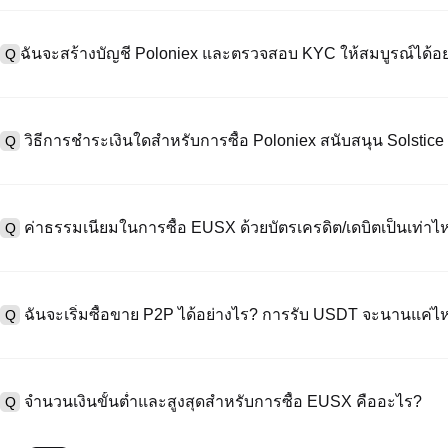
ฉันจะสร้างบัญชี Poloniex และตรวจสอบ KYC ให้สมบูรณ์ได้อย
Q
หากต้องการสร้างบัญชีผู้ใช้ กรุณาไปที่
หน้าลงทะเบียน
บนเว็บไซต์อย่าง
A
"ลงทะเบียน" ใช้อีเมลหรือหมายเลขโทรศัพท์ ตั้งรหัสผ่าน และตรวจสอบผ่า
วิธีการชำระเงินใดสำหรับการซื้อ Poloniex สนับสนุน Solsti
Q
"ความปลอดภัย" อัปโหลดเอกสาร Id ที่ถูกต้องของคุณ และถ่ายเซลฟี่เพื
ชั่วโมง
A
Poloniex สนับสนุน: 1) บัตรเครดิต/เดบิต (Visa/MasterCard) สำหรับการซ
ที่มีเสถียรภาพ (เช่น USDT) จากผู้ใช้รายอื่นผ่าน escrow; 3) การโอนเงินผ
ค่าธรรมเนียมในการซื้อ EUSX ด้วยบัตรเครดิต/เดบิตเป็นเท่าไห
Q
ซื้อขาย OTC สำหรับธุรกรรมขนาดใหญ่เกิน 100,000 USD พร้อมใบเสนอร
A
ค่าธรรมเนียมการชำระเงินผ่านบัตรเครดิตแตกต่างกันไปตามผู้ให้บริการบุค
ข้อมูลใด ๆ ของบัตรของคุณ หลังจากซื้อ USDT ด้วยบัตรของคุณแล้ว คุณ
ฉันจะเริ่มซื้อขาย P2P ได้อย่างไร? การรับ USDT จะนานแค่ไ
Q
ธรรมเนียมการซื้อขายแบบสปอตมาตรฐาน (ต่ำถึง 0.05%) ใช้กับการซื้อ
A
ไปที่หน้าซื้อขาย P2P เลือกโฆษณาของผู้ขาย (เช่น USDT) สร้างคำสั่ง
เป็นต้น) เมื่อผู้ขายยืนยันการรับเงิน USDT จะถูกปล่อยจาก escrow ไปยังกระ
จำนวนเงินขั้นต่ำและสูงสุดสำหรับการซื้อ EUSX คืออะไร?
Q
กับวิธีการชำระเงินและเวลาตอบสนองของผู้ขาย