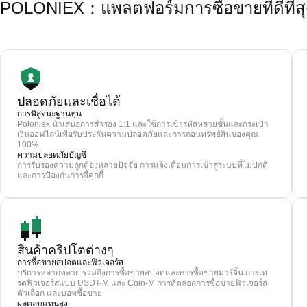
POLONIEX：แพลตฟอร์มการซื้อขายที่ดีที่ส
ปลอดภัยและเชื่อได้
การพิสูจนะฐานทุน
Poloniex นำเสนอการสำรอง 1:1 และใช้การเข้ารหัสหลายชั้นและกระเป๋า
เงินออฟไลน์เพื่อรับประกันความปลอดภัยและการถอนทรัพย์สินของคุณ
100%
ความปลอดภัยบัญชี
การรับรองความถูกต้องหลายปัจจัย การแจ้งเตือนการเข้าสู่ระบบที่ไม่ปกติ
และการป้องกันการจี้คุกกี้
สินค้าคริปโตต่างๆ
การซื้อขายสปอตและฟิวเจอร์ส
บริการหลากหลาย รวมถึงการซื้อขายสปอตและการซื้อขายมาร์จิ้น การเท
รดฟิวเจอร์สแบบ USDT-M และ Coin-M การคัดลอกการซื้อขายฟิวเจอร์ส
ตัวเลือก และบอทซื้อขาย
ผลตอบแทนสูง