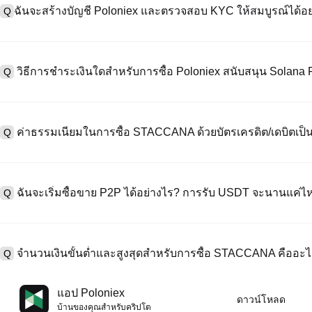
ฉันจะสร้างบัญชี Poloniex และตรวจสอบ KYC ให้สมบูรณ์ได้อย
Q
หากต้องการสร้างบัญชีผู้ใช้ กรุณาไปที่
หน้าลงทะเบียน
บนเว็บไซต์อย่าง
A
"ลงทะเบียน" ใช้อีเมลหรือหมายเลขโทรศัพท์ ตั้งรหัสผ่าน และตรวจสอบผ่า
วิธีการชำระเงินใดสำหรับการซื้อ Poloniex สนับสนุน Solan
Q
"ความปลอดภัย" อัปโหลดเอกสาร Id ที่ถูกต้องของคุณ และถ่ายเซลฟี่เพื
ชั่วโมง
A
Poloniex สนับสนุน: 1) บัตรเครดิต/เดบิต (Visa/MasterCard) สำหรับการซ
ที่มีเสถียรภาพ (เช่น USDT) จากผู้ใช้รายอื่นผ่าน escrow; 3) การโอนเงินผ
ค่าธรรมเนียมในการซื้อ STACCANA ด้วยบัตรเครดิต/เดบิตเป็น
Q
ซื้อขาย OTC สำหรับธุรกรรมขนาดใหญ่เกิน 100,000 USD พร้อมใบเสนอร
A
ค่าธรรมเนียมการชำระเงินผ่านบัตรเครดิตแตกต่างกันไปตามผู้ให้บริการบุค
ข้อมูลใด ๆ ของบัตรของคุณ หลังจากซื้อ USDT ด้วยบัตรของคุณแล้ว คุณ
ฉันจะเริ่มซื้อขาย P2P ได้อย่างไร? การรับ USDT จะนานแค่ไ
Q
ธรรมเนียมการซื้อขายแบบสปอตมาตรฐาน (ต่ำถึง 0.05%) ใช้กับการซื้
A
ไปที่หน้าซื้อขาย P2P เลือกโฆษณาของผู้ขาย (เช่น USDT) สร้างคำสั่ง
เป็นต้น) เมื่อผู้ขายยืนยันการรับเงิน USDT จะถูกปล่อยจาก escrow ไปยังกระ
จำนวนเงินขั้นต่ำและสูงสุดสำหรับการซื้อ STACCANA คืออะ
Q
กับวิธีการชำระเงินและเวลาตอบสนองของผู้ขาย
A
ขีดจำกัดขั้นต่ำและสูงสุดแตกต่างกันขึ้นอยู่กับวิธีการซื้อและระดับการต
แอป Poloniex
ดาวน์โหลด
ดอลลาร์โดยสูงสุดขึ้นอยู่กับผู้ให้บริการ ผู้ขาย P2P ส่วนใหญ่มีข้อกำหนดก
บ้านของคุณสําหรับคริปโต