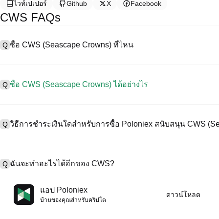
ไวท์เปเปอร์
Github
X
Facebook
CWS FAQs
ซื้อ CWS (Seascape Crowns) ที่ไหน
Q
A
การแลกเปลี่ยนแบบรวมศูนย์ (CEX) เป็นหนึ่งในวิธีที่ง่ายที่สุดและน่าเชื่
อร์เฟซที่ใช้งานง่าย สภาพคล่องสูง และเครื่องมือการซื้อขายที่หลากหลา
ซื้อ CWS (Seascape Crowns) ได้อย่างไร
Q
การซื้อขายคริปโทเคอร์เรนซีที่หลากหลาย รวมทั้ง CWS, และให้ค่าธรรมเ
ซื้อ Seascape Crowns บน CEX ดังนี้:
A
เริ่มต้นการเดินทางด้วยคริปโตของคุณกับ Poloniex แพลตฟอร์มที่ปลอด
1. สร้างบัญชีและตรวจสอบ KYC ให้สมบูรณ์
Crowns）น์และทรัพย์สินดิจิทัลคุณภาพสูงมากมาย
วิธีการชำระเงินใดสำหรับการซื้อ Poloniex สนับสนุน CWS (
Q
2. ทุนในบัญชีของคุณด้วยเคอร์เรนซีเฟียตและคริปโทเคอร์เรนซี
3. ค้น CWS.
4. สั่งซื้อตลาด/จำกัดออร์เดอร์
A
Poloniex สนับสนุน:
1) บัตรเครดิต/เดบิต (เช่น Visa และ Mastercard) เพื่อซื้อเหรียญเสถียร 
ฉันจะทำอะไรได้อีกของ CWS?
Q
2) การซื้อขาย P2P เพื่อซื้อ USDT จากผู้ใช้รายอื่น ปกป้องโดยกลไกการค
3) การโอนเงินเข้าเคอร์เรนซีเฟียต เช่น USD ดำเนินการภายใน 1-3 ว
4) การซื้อขายแบบ OTC สำหรับการซื้อขายแต่ละบล็อกที่มากกว่า $100
A
คุณสามารถซื้อขายล่วงหน้ากับ USDT หรือ USDC
แอป Poloniex
ดาวน์โหลด
เพิ่มมูลค่าคริปโตของคุณด้วยผลตอบแทนแบบพาสซีฟ
บ้านของคุณสําหรับคริปโต