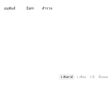
อนุพันธ์
Earn
สํารวจ
1 สัปดาห์
1 เดือน
1 ปี
ทั้งหมด