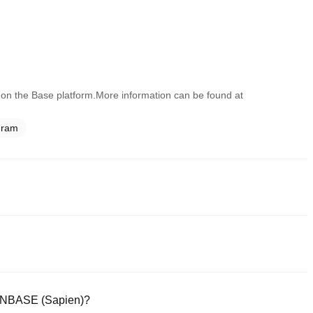
on the Base platform.More information can be found at
gram
่อถือที่สุดในการซื้อ Sapien. ตลาดหลักทรัพย์เหล่านี้ให้อินเตอร์เฟซที่ใช้
ความยุ่งยากในการซื้อขาย ยกตัวอย่างเช่น Poloniex สนับสนุนการซื้อขายค
ียมการซื้อขายที่แข่งขันได้
ลอดภัยและใช้ง่ายภายใน 4 ขั้นตอน เริ่มซื้อขาย SAPIENBASE （Sapien）
IENBASE (Sapien)?