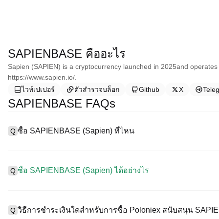
SAPIENBASE คืออะไร
Sapien (SAPIEN) is a cryptocurrency launched in 2025and operates 
https://www.sapien.io/.
ไวท์เปเปอร์
ตัวสำรวจบล็อก
Github
X
Tele
SAPIENBASE FAQs
ซื้อ SAPIENBASE (Sapien) ที่ไหน
Q
A
การแลกเปลี่ยนแบบรวมศูนย์ (CEX) เป็นหนึ่งในวิธีที่ง่ายที่สุดและน่าเชื
งานง่าย สภาพคล่องสูง และเครื่องมือการซื้อขายที่หลากหลายเพื่อลด
ซื้อ SAPIENBASE (Sapien) ได้อย่างไร
Q
ริปโทเคอร์เรนซีที่หลากหลาย รวมทั้ง SAPIENBASE, และให้ค่าธรรมเน
ซื้อ Sapien บน CEX ดังนี้:
A
เริ่มต้นการเดินทางด้วยคริปโตของคุณกับ Poloniex แพลตฟอร์มที่ป
1. สร้างบัญชีและตรวจสอบ KYC ให้สมบูรณ์
น์และทรัพย์สินดิจิทัลคุณภาพสูงมากมาย
วิธีการชำระเงินใดสำหรับการซื้อ Poloniex สนับสนุน SAP
Q
2. ทุนในบัญชีของคุณด้วยเคอร์เรนซีเฟียตและคริปโทเคอร์เรนซี