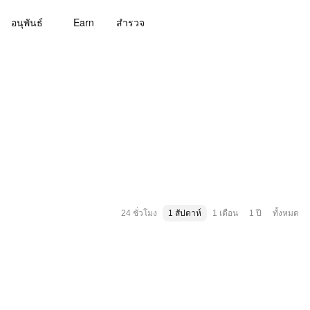
อนุพันธ์
Earn
สํารวจ
24 ชั่วโมง
1 สัปดาห์
1 เดือน
1 ปี
ทั้งหมด