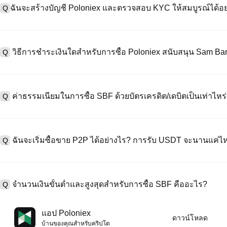
ฉันจะสร้างบัญชี Poloniex และตรวจสอบ KYC ให้สมบูรณ์ได้อย
Q
หากต้องการสร้างบัญชีผู้ใช้ กรุณาไปที่
หน้าลงทะเบียน
บนเว็บไซต์อย่าง
A
"ลงทะเบียน" ใช้อีเมลหรือหมายเลขโทรศัพท์ ตั้งรหัสผ่าน และตรวจสอบผ่า
วิธีการชำระเงินใดสำหรับการซื้อ Poloniex สนับสนุน Sam B
Q
"ความปลอดภัย" อัปโหลดเอกสาร Id ที่ถูกต้องของคุณ และถ่ายเซลฟี่เพื
ชั่วโมง
A
Poloniex สนับสนุน: 1) บัตรเครดิต/เดบิต (Visa/MasterCard) สำหรับการซ
ที่มีเสถียรภาพ (เช่น USDT) จากผู้ใช้รายอื่นผ่าน escrow; 3) การโอนเงินผ
ค่าธรรมเนียมในการซื้อ SBF ด้วยบัตรเครดิต/เดบิตเป็นเท่าไหร
Q
ซื้อขาย OTC สำหรับธุรกรรมขนาดใหญ่เกิน 100,000 USD พร้อมใบเสนอร
A
ค่าธรรมเนียมการชำระเงินผ่านบัตรเครดิตแตกต่างกันไปตามผู้ให้บริการบุค
ข้อมูลใด ๆ ของบัตรของคุณ หลังจากซื้อ USDT ด้วยบัตรของคุณแล้ว คุณ
ฉันจะเริ่มซื้อขาย P2P ได้อย่างไร? การรับ USDT จะนานแค่ไ
Q
การซื้อขายแบบสปอตมาตรฐาน (ต่ำถึง 0.05%) ใช้กับการซื้อขาย SBF/US
A
ไปที่หน้าซื้อขาย P2P เลือกโฆษณาของผู้ขาย (เช่น USDT) สร้างคำสั่ง
เป็นต้น) เมื่อผู้ขายยืนยันการรับเงิน USDT จะถูกปล่อยจาก escrow ไปยังกระ
จำนวนเงินขั้นต่ำและสูงสุดสำหรับการซื้อ SBF คืออะไร?
Q
กับวิธีการชำระเงินและเวลาตอบสนองของผู้ขาย
A
ขีดจำกัดขั้นต่ำและสูงสุดแตกต่างกันขึ้นอยู่กับวิธีการซื้อและระดับการต
แอป Poloniex
ดาวน์โหลด
ดอลลาร์โดยสูงสุดขึ้นอยู่กับผู้ให้บริการ ผู้ขาย P2P ส่วนใหญ่มีข้อกำหนดก
บ้านของคุณสําหรับคริปโต