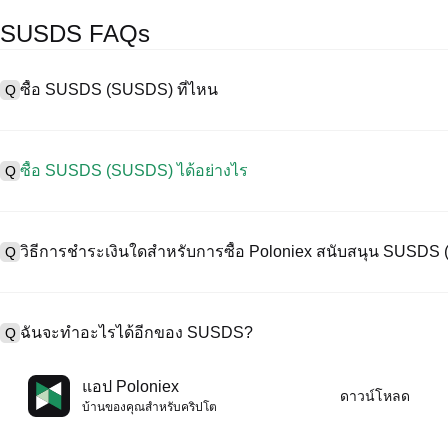
SUSDS FAQs
ซื้อ SUSDS (SUSDS) ที่ไหน
Q
A
การแลกเปลี่ยนแบบรวมศูนย์ (CEX) เป็นหนึ่งในวิธีที่ง่ายที่สุดและน่าเชื่อ
งานง่าย สภาพคล่องสูง และเครื่องมือการซื้อขายที่หลากหลายเพื่อลดคว
ซื้อ SUSDS (SUSDS) ได้อย่างไร
Q
ริปโทเคอร์เรนซีที่หลากหลาย รวมทั้ง SUSDS, และให้ค่าธรรมเนียมการซื
ซื้อ SUSDS บน CEX ดังนี้:
A
เริ่มต้นการเดินทางด้วยคริปโตของคุณกับ Poloniex แพลตฟอร์มที่ปลอ
1. สร้างบัญชีและตรวจสอบ KYC ให้สมบูรณ์
ทรัพย์สินดิจิทัลคุณภาพสูงมากมาย
วิธีการชำระเงินใดสำหรับการซื้อ Poloniex สนับสนุน SUSD
Q
2. ทุนในบัญชีของคุณด้วยเคอร์เรนซีเฟียตและคริปโทเคอร์เรนซี
3. ค้น SUSDS.
4. สั่งซื้อตลาด/จำกัดออร์เดอร์
A
Poloniex สนับสนุน:
1) บัตรเครดิต/เดบิต (เช่น Visa และ Mastercard) เพื่อซื้อเหรียญเสถียร 
ฉันจะทำอะไรได้อีกของ SUSDS?
Q
2) การซื้อขาย P2P เพื่อซื้อ USDT จากผู้ใช้รายอื่น ปกป้องโดยกลไกการค
3) การโอนเงินเข้าเคอร์เรนซีเฟียต เช่น USD ดำเนินการภายใน 1-3 ว
4) การซื้อขายแบบ OTC สำหรับการซื้อขายแต่ละบล็อกที่มากกว่า $100
A
คุณสามารถซื้อขายล่วงหน้ากับ USDT หรือ USDC
แอป Poloniex
ดาวน์โหลด
เพิ่มมูลค่าคริปโตของคุณด้วยผลตอบแทนแบบพาสซีฟ
บ้านของคุณสําหรับคริปโต