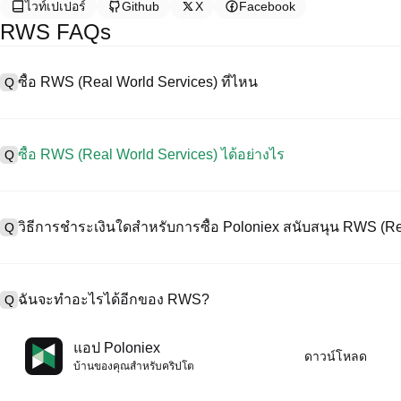
ไวท์เปเปอร์
Github
X
Facebook
RWS FAQs
ซื้อ RWS (Real World Services) ที่ไหน
Q
A
การแลกเปลี่ยนแบบรวมศูนย์ (CEX) เป็นหนึ่งในวิธีที่ง่ายที่สุดและน่าเชื่อ
อร์เฟซที่ใช้งานง่าย สภาพคล่องสูง และเครื่องมือการซื้อขายที่หลากหลา
ซื้อ RWS (Real World Services) ได้อย่างไร
Q
การซื้อขายคริปโทเคอร์เรนซีที่หลากหลาย รวมทั้ง RWS, และให้ค่าธรรมเ
ซื้อ Real World Services บน CEX ดังนี้:
A
เริ่มต้นการเดินทางด้วยคริปโตของคุณกับ Poloniex แพลตฟอร์มที่ปลอด
1. สร้างบัญชีและตรวจสอบ KYC ให้สมบูรณ์
Services）น์และทรัพย์สินดิจิทัลคุณภาพสูงมากมาย
วิธีการชำระเงินใดสำหรับการซื้อ Poloniex สนับสนุน RWS (Re
Q
2. ทุนในบัญชีของคุณด้วยเคอร์เรนซีเฟียตและคริปโทเคอร์เรนซี
3. ค้น RWS.
4. สั่งซื้อตลาด/จำกัดออร์เดอร์
A
Poloniex สนับสนุน:
1) บัตรเครดิต/เดบิต (เช่น Visa และ Mastercard) เพื่อซื้อเหรียญเสถียร 
ฉันจะทำอะไรได้อีกของ RWS?
Q
2) การซื้อขาย P2P เพื่อซื้อ USDT จากผู้ใช้รายอื่น ปกป้องโดยกลไกการค
3) การโอนเงินเข้าเคอร์เรนซีเฟียต เช่น USD ดำเนินการภายใน 1-3 ว
4) การซื้อขายแบบ OTC สำหรับการซื้อขายแต่ละบล็อกที่มากกว่า $100
A
คุณสามารถซื้อขายล่วงหน้ากับ USDT หรือ USDC
แอป Poloniex
ดาวน์โหลด
เพิ่มมูลค่าคริปโตของคุณด้วยผลตอบแทนแบบพาสซีฟ
บ้านของคุณสําหรับคริปโต