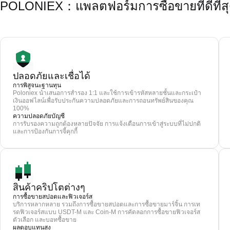
POLONIEX：แพลตฟอร์มการซื้อขายที่ดีที่ส
ปลอดภัยและเชื่อได้
การพิสูจนะฐานทุน
Poloniex นำเสนอการสำรอง 1:1 และใช้การเข้ารหัสหลายชั้นและกระเป๋า
เงินออฟไลน์เพื่อรับประกันความปลอดภัยและการถอนทรัพย์สินของคุณ
100%
ความปลอดภัยบัญชี
การรับรองความถูกต้องหลายปัจจัย การแจ้งเตือนการเข้าสู่ระบบที่ไม่ปกติ
และการป้องกันการจี้คุกกี้
สินค้าคริปโตต่างๆ
การซื้อขายสปอตและฟิวเจอร์ส
บริการหลากหลาย รวมถึงการซื้อขายสปอตและการซื้อขายมาร์จิ้น การเท
รดฟิวเจอร์สแบบ USDT-M และ Coin-M การคัดลอกการซื้อขายฟิวเจอร์ส
ตัวเลือก และบอทซื้อขาย
ผลตอบแทนสูง