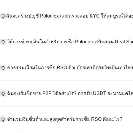
ฉันจะสร้างบัญชี Poloniex และตรวจสอบ KYC ให้สมบูรณ์ได้อย
Q
หากต้องการสร้างบัญชีผู้ใช้ กรุณาไปที่
หน้าลงทะเบียน
บนเว็บไซต์อย่าง
A
"ลงทะเบียน" ใช้อีเมลหรือหมายเลขโทรศัพท์ ตั้งรหัสผ่าน และตรวจสอบผ่า
วิธีการชำระเงินใดสำหรับการซื้อ Poloniex สนับสนุน Real S
Q
"ความปลอดภัย" อัปโหลดเอกสาร Id ที่ถูกต้องของคุณ และถ่ายเซลฟี่เพื
ชั่วโมง
A
Poloniex สนับสนุน: 1) บัตรเครดิต/เดบิต (Visa/MasterCard) สำหรับการซ
ที่มีเสถียรภาพ (เช่น USDT) จากผู้ใช้รายอื่นผ่าน escrow; 3) การโอนเงินผ
ค่าธรรมเนียมในการซื้อ RSO ด้วยบัตรเครดิต/เดบิตเป็นเท่าไหร
Q
ซื้อขาย OTC สำหรับธุรกรรมขนาดใหญ่เกิน 100,000 USD พร้อมใบเสนอร
A
ค่าธรรมเนียมการชำระเงินผ่านบัตรเครดิตแตกต่างกันไปตามผู้ให้บริการบุค
ข้อมูลใด ๆ ของบัตรของคุณ หลังจากซื้อ USDT ด้วยบัตรของคุณแล้ว คุณ
ฉันจะเริ่มซื้อขาย P2P ได้อย่างไร? การรับ USDT จะนานแค่ไ
Q
การซื้อขายแบบสปอตมาตรฐาน (ต่ำถึง 0.05%) ใช้กับการซื้อขาย RSO/US
A
ไปที่หน้าซื้อขาย P2P เลือกโฆษณาของผู้ขาย (เช่น USDT) สร้างคำสั่ง
เป็นต้น) เมื่อผู้ขายยืนยันการรับเงิน USDT จะถูกปล่อยจาก escrow ไปยังกระ
จำนวนเงินขั้นต่ำและสูงสุดสำหรับการซื้อ RSO คืออะไร?
Q
กับวิธีการชำระเงินและเวลาตอบสนองของผู้ขาย