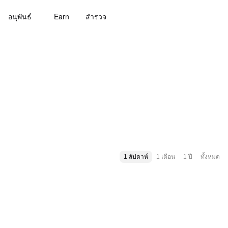
อนุพันธ์
Earn
สํารวจ
1 สัปดาห์
1 เดือน
1 ปี
ทั้งหมด