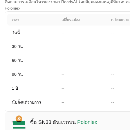
ติดตามการเคลื่อนไหวของราคา ReadyAI โดยมีมุมมองแผนภูมิที่ครอบคลุม 1
Poloniex
เวลา
เปลี่ยนแปลง
เปลี่ยนแปลง
วันนี้
--
--
30 วัน
--
--
60 วัน
--
--
90 วัน
--
--
1 ปี
--
--
นับตั้งแต่รายการ
--
--
ซื้อ SN33 อันแรกบน
Poloniex