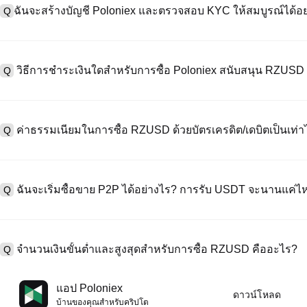
ฉันจะสร้างบัญชี Poloniex และตรวจสอบ KYC ให้สมบูรณ์ได้อย
Q
หากต้องการสร้างบัญชีผู้ใช้ กรุณาไปที่
หน้าลงทะเบียน
บนเว็บไซต์อย่าง
A
"ลงทะเบียน" ใช้อีเมลหรือหมายเลขโทรศัพท์ ตั้งรหัสผ่าน และตรวจสอบผ่า
วิธีการชำระเงินใดสำหรับการซื้อ Poloniex สนับสนุน RZUS
Q
"ความปลอดภัย" อัปโหลดเอกสาร Id ที่ถูกต้องของคุณ และถ่ายเซลฟี่เพื
ชั่วโมง
A
Poloniex สนับสนุน: 1) บัตรเครดิต/เดบิต (Visa/MasterCard) สำหรับการซ
ที่มีเสถียรภาพ (เช่น USDT) จากผู้ใช้รายอื่นผ่าน escrow; 3) การโอนเงินผ
ค่าธรรมเนียมในการซื้อ RZUSD ด้วยบัตรเครดิต/เดบิตเป็นเท่า
Q
ซื้อขาย OTC สำหรับธุรกรรมขนาดใหญ่เกิน 100,000 USD พร้อมใบเสนอร
A
ค่าธรรมเนียมการชำระเงินผ่านบัตรเครดิตแตกต่างกันไปตามผู้ให้บริการบุค
ข้อมูลใด ๆ ของบัตรของคุณ หลังจากซื้อ USDT ด้วยบัตรของคุณแล้ว คุณ
ฉันจะเริ่มซื้อขาย P2P ได้อย่างไร? การรับ USDT จะนานแค่ไ
Q
ธรรมเนียมการซื้อขายแบบสปอตมาตรฐาน (ต่ำถึง 0.05%) ใช้กับการซื้อ
A
ไปที่หน้าซื้อขาย P2P เลือกโฆษณาของผู้ขาย (เช่น USDT) สร้างคำสั่ง
เป็นต้น) เมื่อผู้ขายยืนยันการรับเงิน USDT จะถูกปล่อยจาก escrow ไปยังกระ
จำนวนเงินขั้นต่ำและสูงสุดสำหรับการซื้อ RZUSD คืออะไร?
Q
กับวิธีการชำระเงินและเวลาตอบสนองของผู้ขาย
A
ขีดจำกัดขั้นต่ำและสูงสุดแตกต่างกันขึ้นอยู่กับวิธีการซื้อและระดับการต
แอป Poloniex
ดาวน์โหลด
ดอลลาร์โดยสูงสุดขึ้นอยู่กับผู้ให้บริการ ผู้ขาย P2P ส่วนใหญ่มีข้อกำหนดก
บ้านของคุณสําหรับคริปโต