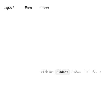
อนุพันธ์
Earn
สํารวจ
24 ชั่วโมง
1 สัปดาห์
1 เดือน
1 ปี
ทั้งหมด