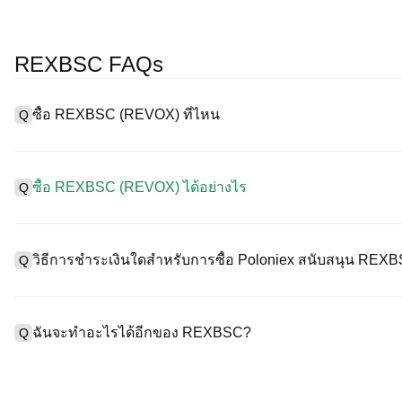
REXBSC FAQs
ซื้อ REXBSC (REVOX) ที่ไหน
Q
A
การแลกเปลี่ยนแบบรวมศูนย์ (CEX) เป็นหนึ่งในวิธีที่ง่ายที่สุดและน่าเช
งานง่าย สภาพคล่องสูง และเครื่องมือการซื้อขายที่หลากหลายเพื่อลด
ซื้อ REXBSC (REVOX) ได้อย่างไร
Q
ริปโทเคอร์เรนซีที่หลากหลาย รวมทั้ง REXBSC, และให้ค่าธรรมเนียมก
ซื้อ REVOX บน CEX ดังนี้:
A
เริ่มต้นการเดินทางด้วยคริปโตของคุณกับ Poloniex แพลตฟอร์มที่ป
1. สร้างบัญชีและตรวจสอบ KYC ให้สมบูรณ์
และทรัพย์สินดิจิทัลคุณภาพสูงมากมาย
วิธีการชำระเงินใดสำหรับการซื้อ Poloniex สนับสนุน RE
Q
2. ทุนในบัญชีของคุณด้วยเคอร์เรนซีเฟียตและคริปโทเคอร์เรนซี
3. ค้น REXBSC.
4. สั่งซื้อตลาด/จำกัดออร์เดอร์
A
Poloniex สนับสนุน:
1) บัตรเครดิต/เดบิต (เช่น Visa และ Mastercard) เพื่อซื้อเหรียญเสถี
ฉันจะทำอะไรได้อีกของ REXBSC?
Q
2) การซื้อขาย P2P เพื่อซื้อ USDT จากผู้ใช้รายอื่น ปกป้องโดยกลไกก
3) การโอนเงินเข้าเคอร์เรนซีเฟียต เช่น USD ดำเนินการภายใน 1-3
4) การซื้อขายแบบ OTC สำหรับการซื้อขายแต่ละบล็อกที่มากกว่า $1
A
คุณสามารถซื้อขายล่วงหน้ากับ USDT หรือ USDC
เพิ่มมูลค่าคริปโตของคุณด้วยผลตอบแทนแบบพาสซีฟ