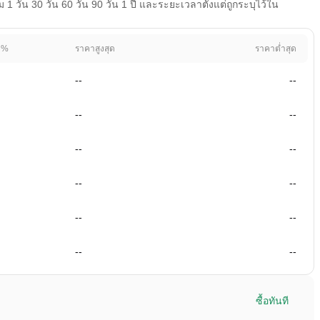
วัน 30 วัน 60 วัน 90 วัน 1 ปี และระยะเวลาตั้งแต่ถูกระบุไว้ใน
 %
ราคาสูงสุด
ราคาต่ำสุด
--
--
--
--
--
--
--
--
--
--
--
--
ซื้อทันที