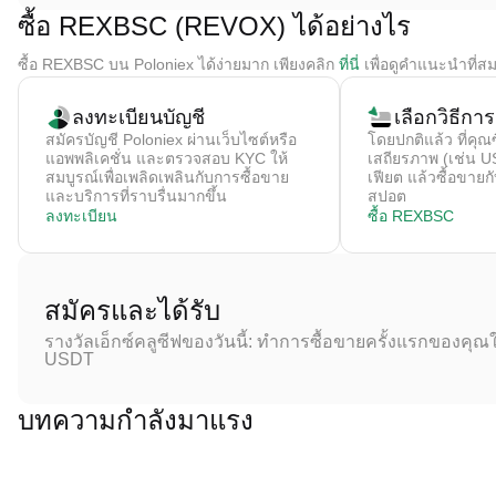
ซื้อ REXBSC (REVOX) ได้อย่างไร
ซื้อ REXBSC บน Poloniex ได้ง่ายมาก เพียงคลิก
ที่นี่
เพื่อดูคำแนะนำที่ส
ลงทะเบียนบัญชี
เลือกวิธีการ
สมัครบัญชี Poloniex ผ่านเว็บไซต์หรือ
โดยปกติแล้ว ที่คุณซื
แอพพลิเคชั่น และตรวจสอบ KYC ให้
เสถียรภาพ (เช่น U
สมบูรณ์เพื่อเพลิดเพลินกับการซื้อขาย
เฟียต แล้วซื้อขา
และบริการที่ราบรื่นมากขึ้น
สปอต
ลงทะเบียน
ซื้อ REXBSC
สมัครและได้รับ
รางวัลเอ็กซ์คลูซีฟของวันนี้: ทำการซื้อขายครั้งแรกของคุณใ
USDT
บทความกำลังมาแรง