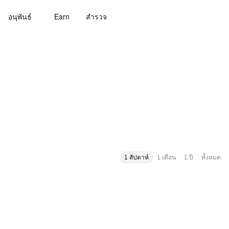
อนุพันธ์
Earn
สํารวจ
1 สัปดาห์
1 เดือน
1 ปี
ทั้งหมด