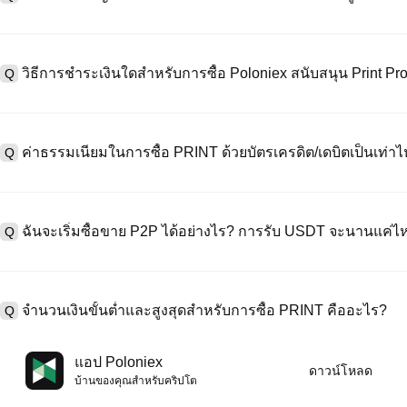
หากต้องการสร้างบัญชีผู้ใช้ กรุณาไปที่
หน้าลงทะเบียน
บนเว็บไซต์อย่าง
A
"ลงทะเบียน" ใช้อีเมลหรือหมายเลขโทรศัพท์ ตั้งรหัสผ่าน และตรวจสอบผ่า
วิธีการชำระเงินใดสำหรับการซื้อ Poloniex สนับสนุน Print Pr
Q
"ความปลอดภัย" อัปโหลดเอกสาร Id ที่ถูกต้องของคุณ และถ่ายเซลฟี่เพื
ชั่วโมง
A
Poloniex สนับสนุน: 1) บัตรเครดิต/เดบิต (Visa/MasterCard) สำหรับการซ
ที่มีเสถียรภาพ (เช่น USDT) จากผู้ใช้รายอื่นผ่าน escrow; 3) การโอนเงินผ
ค่าธรรมเนียมในการซื้อ PRINT ด้วยบัตรเครดิต/เดบิตเป็นเท่าไ
Q
ซื้อขาย OTC สำหรับธุรกรรมขนาดใหญ่เกิน 100,000 USD พร้อมใบเสนอร
A
ค่าธรรมเนียมการชำระเงินผ่านบัตรเครดิตแตกต่างกันไปตามผู้ให้บริการบุค
ข้อมูลใด ๆ ของบัตรของคุณ หลังจากซื้อ USDT ด้วยบัตรของคุณแล้ว คุณ
ฉันจะเริ่มซื้อขาย P2P ได้อย่างไร? การรับ USDT จะนานแค่ไ
Q
ธรรมเนียมการซื้อขายแบบสปอตมาตรฐาน (ต่ำถึง 0.05%) ใช้กับการซื้อข
A
ไปที่หน้าซื้อขาย P2P เลือกโฆษณาของผู้ขาย (เช่น USDT) สร้างคำสั่ง
เป็นต้น) เมื่อผู้ขายยืนยันการรับเงิน USDT จะถูกปล่อยจาก escrow ไปยังกระ
จำนวนเงินขั้นต่ำและสูงสุดสำหรับการซื้อ PRINT คืออะไร?
Q
กับวิธีการชำระเงินและเวลาตอบสนองของผู้ขาย
A
ขีดจำกัดขั้นต่ำและสูงสุดแตกต่างกันขึ้นอยู่กับวิธีการซื้อและระดับการต
แอป Poloniex
ดาวน์โหลด
ดอลลาร์โดยสูงสุดขึ้นอยู่กับผู้ให้บริการ ผู้ขาย P2P ส่วนใหญ่มีข้อกำหนดก
บ้านของคุณสําหรับคริปโต
มัดจำขั้นต่ำ 100 ดอลลาร์ คุณสามารถตรวจสอบแต่ละหน้าสำหรับขีดจำกัด