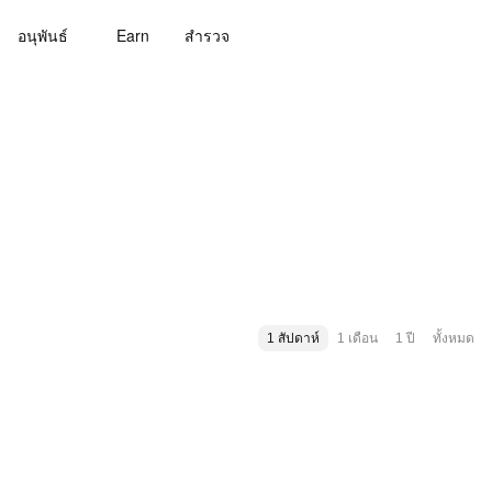
อนุพันธ์
Earn
สํารวจ
1 สัปดาห์
1 เดือน
1 ปี
ทั้งหมด