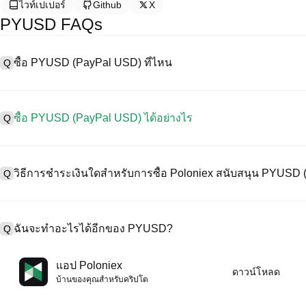
ไวท์เปเปอร์
Github
X
PYUSD FAQs
ซื้อ PYUSD (PayPal USD) ที่ไหน
Q
A
การแลกเปลี่ยนแบบรวมศูนย์ (CEX) เป็นหนึ่งในวิธีที่ง่ายที่สุดและน่าเชื่อ
ใช้งานง่าย สภาพคล่องสูง และเครื่องมือการซื้อขายที่หลากหลายเพื่อลด
ซื้อ PYUSD (PayPal USD) ได้อย่างไร
Q
ขายคริปโทเคอร์เรนซีที่หลากหลาย รวมทั้ง PYUSD, และให้ค่าธรรมเนียม
ซื้อ PayPal USD บน CEX ดังนี้:
A
เริ่มต้นการเดินทางด้วยคริปโตของคุณกับ Poloniex แพลตฟอร์มที่ปลอ
1. สร้างบัญชีและตรวจสอบ KYC ให้สมบูรณ์
และทรัพย์สินดิจิทัลคุณภาพสูงมากมาย
วิธีการชำระเงินใดสำหรับการซื้อ Poloniex สนับสนุน PYUSD
Q
2. ทุนในบัญชีของคุณด้วยเคอร์เรนซีเฟียตและคริปโทเคอร์เรนซี
3. ค้น PYUSD.
4. สั่งซื้อตลาด/จำกัดออร์เดอร์
A
Poloniex สนับสนุน:
1) บัตรเครดิต/เดบิต (เช่น Visa และ Mastercard) เพื่อซื้อเหรียญเสถียร 
ฉันจะทำอะไรได้อีกของ PYUSD?
Q
2) การซื้อขาย P2P เพื่อซื้อ USDT จากผู้ใช้รายอื่น ปกป้องโดยกลไกการค
3) การโอนเงินเข้าเคอร์เรนซีเฟียต เช่น USD ดำเนินการภายใน 1-3 ว
4) การซื้อขายแบบ OTC สำหรับการซื้อขายแต่ละบล็อกที่มากกว่า $100
A
คุณสามารถซื้อขายล่วงหน้ากับ USDT หรือ USDC
แอป Poloniex
ดาวน์โหลด
เพิ่มมูลค่าคริปโตของคุณด้วยผลตอบแทนแบบพาสซีฟ
บ้านของคุณสําหรับคริปโต