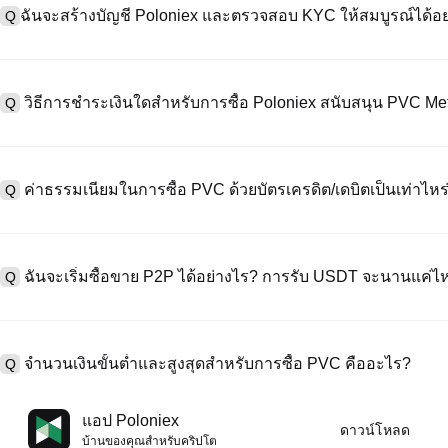
ฉันจะสร้างบัญชี Poloniex และตรวจสอบ KYC ให้สมบูรณ์ได้อย
Q
หากต้องการสร้างบัญชีผู้ใช้ กรุณาไปที่
หน้าลงทะเบียน
บนเว็บไซต์อย่าง
A
"ลงทะเบียน" ใช้อีเมลหรือหมายเลขโทรศัพท์ ตั้งรหัสผ่าน และตรวจสอบผ่า
วิธีการชำระเงินใดสำหรับการซื้อ Poloniex สนับสนุน PVC Me
Q
"ความปลอดภัย" อัปโหลดเอกสาร Id ที่ถูกต้องของคุณ และถ่ายเซลฟี่เพื
ชั่วโมง
A
Poloniex สนับสนุน: 1) บัตรเครดิต/เดบิต (Visa/MasterCard) สำหรับการซ
ที่มีเสถียรภาพ (เช่น USDT) จากผู้ใช้รายอื่นผ่าน escrow; 3) การโอนเงินผ
ค่าธรรมเนียมในการซื้อ PVC ด้วยบัตรเครดิต/เดบิตเป็นเท่าไหร
Q
ซื้อขาย OTC สำหรับธุรกรรมขนาดใหญ่เกิน 100,000 USD พร้อมใบเสนอร
A
ค่าธรรมเนียมการชำระเงินผ่านบัตรเครดิตแตกต่างกันไปตามผู้ให้บริการบุค
ข้อมูลใด ๆ ของบัตรของคุณ หลังจากซื้อ USDT ด้วยบัตรของคุณแล้ว คุณ
ฉันจะเริ่มซื้อขาย P2P ได้อย่างไร? การรับ USDT จะนานแค่ไ
Q
การซื้อขายแบบสปอตมาตรฐาน (ต่ำถึง 0.05%) ใช้กับการซื้อขาย PVC/US
A
ไปที่หน้าซื้อขาย P2P เลือกโฆษณาของผู้ขาย (เช่น USDT) สร้างคำสั่ง
เป็นต้น) เมื่อผู้ขายยืนยันการรับเงิน USDT จะถูกปล่อยจาก escrow ไปยังกระ
จำนวนเงินขั้นต่ำและสูงสุดสำหรับการซื้อ PVC คืออะไร?
Q
กับวิธีการชำระเงินและเวลาตอบสนองของผู้ขาย
A
ขีดจำกัดขั้นต่ำและสูงสุดแตกต่างกันขึ้นอยู่กับวิธีการซื้อและระดับการต
แอป Poloniex
ดาวน์โหลด
ดอลลาร์โดยสูงสุดขึ้นอยู่กับผู้ให้บริการ ผู้ขาย P2P ส่วนใหญ่มีข้อกำหนดก
บ้านของคุณสําหรับคริปโต