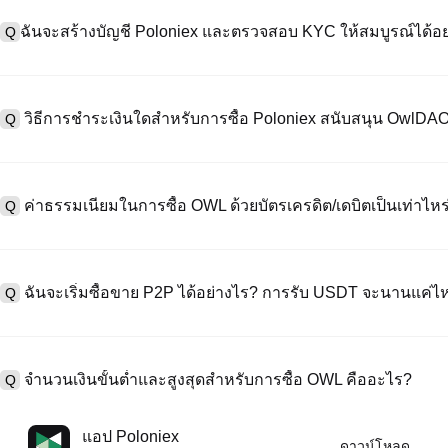
ฉันจะสร้างบัญชี Poloniex และตรวจสอบ KYC ให้สมบูรณ์ได้อย
Q
หากต้องการสร้างบัญชีผู้ใช้ กรุณาไปที่
หน้าลงทะเบียน
บนเว็บไซต์อย่าง
A
"ลงทะเบียน" ใช้อีเมลหรือหมายเลขโทรศัพท์ ตั้งรหัสผ่าน และตรวจสอบผ่า
วิธีการชำระเงินใดสำหรับการซื้อ Poloniex สนับสนุน OwlDA
Q
"ความปลอดภัย" อัปโหลดเอกสาร Id ที่ถูกต้องของคุณ และถ่ายเซลฟี่เพื
ชั่วโมง
A
Poloniex สนับสนุน: 1) บัตรเครดิต/เดบิต (Visa/MasterCard) สำหรับการซ
ที่มีเสถียรภาพ (เช่น USDT) จากผู้ใช้รายอื่นผ่าน escrow; 3) การโอนเงินผ
ค่าธรรมเนียมในการซื้อ OWL ด้วยบัตรเครดิต/เดบิตเป็นเท่าไหร
Q
ซื้อขาย OTC สำหรับธุรกรรมขนาดใหญ่เกิน 100,000 USD พร้อมใบเสนอร
A
ค่าธรรมเนียมการชำระเงินผ่านบัตรเครดิตแตกต่างกันไปตามผู้ให้บริการบุค
ข้อมูลใด ๆ ของบัตรของคุณ หลังจากซื้อ USDT ด้วยบัตรของคุณแล้ว คุณ
ฉันจะเริ่มซื้อขาย P2P ได้อย่างไร? การรับ USDT จะนานแค่ไ
Q
การซื้อขายแบบสปอตมาตรฐาน (ต่ำถึง 0.05%) ใช้กับการซื้อขาย OWL/U
A
ไปที่หน้าซื้อขาย P2P เลือกโฆษณาของผู้ขาย (เช่น USDT) สร้างคำสั่ง
เป็นต้น) เมื่อผู้ขายยืนยันการรับเงิน USDT จะถูกปล่อยจาก escrow ไปยังกระ
จำนวนเงินขั้นต่ำและสูงสุดสำหรับการซื้อ OWL คืออะไร?
Q
กับวิธีการชำระเงินและเวลาตอบสนองของผู้ขาย
A
ขีดจำกัดขั้นต่ำและสูงสุดแตกต่างกันขึ้นอยู่กับวิธีการซื้อและระดับการต
แอป Poloniex
ดาวน์โหลด