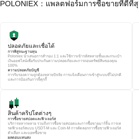
POLONIEX：แพลตฟอร์มการซื้อขายที่ดีที่ส
ปลอดภัยและเชื่อได้
การพิสูจนะฐานทุน
Poloniex นำเสนอการสำรอง 1:1 และใช้การเข้ารหัสหลายชั้นและกระเป๋า
เงินออฟไลน์เพื่อรับประกันความปลอดภัยและการถอนทรัพย์สินของคุณ
100%
ความปลอดภัยบัญชี
การรับรองความถูกต้องหลายปัจจัย การแจ้งเตือนการเข้าสู่ระบบที่ไม่ปกติ
และการป้องกันการจี้คุกกี้
สินค้าคริปโตต่างๆ
การซื้อขายสปอตและฟิวเจอร์ส
บริการหลากหลาย รวมถึงการซื้อขายสปอตและการซื้อขายมาร์จิ้น การเท
รดฟิวเจอร์สแบบ USDT-M และ Coin-M การคัดลอกการซื้อขายฟิวเจอร์ส
ตัวเลือก และบอทซื้อขาย
ผลตอบแทนสูง