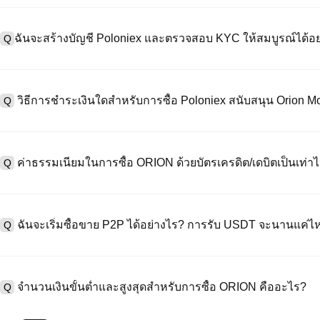
ฉันจะสร้างบัญชี Poloniex และตรวจสอบ KYC ให้สมบูรณ์ได้อย
Q
หากต้องการสร้างบัญชีผู้ใช้ กรุณาไปที่
หน้าลงทะเบียน
บนเว็บไซต์อย่าง
A
"ลงทะเบียน" ใช้อีเมลหรือหมายเลขโทรศัพท์ ตั้งรหัสผ่าน และตรวจสอบผ่า
วิธีการชำระเงินใดสำหรับการซื้อ Poloniex สนับสนุน Orion 
Q
"ความปลอดภัย" อัปโหลดเอกสาร Id ที่ถูกต้องของคุณ และถ่ายเซลฟี่เพื
ชั่วโมง
A
Poloniex สนับสนุน: 1) บัตรเครดิต/เดบิต (Visa/MasterCard) สำหรับการซ
ที่มีเสถียรภาพ (เช่น USDT) จากผู้ใช้รายอื่นผ่าน escrow; 3) การโอนเงินผ
ค่าธรรมเนียมในการซื้อ ORION ด้วยบัตรเครดิต/เดบิตเป็นเท่าไ
Q
ซื้อขาย OTC สำหรับธุรกรรมขนาดใหญ่เกิน 100,000 USD พร้อมใบเสนอร
A
ค่าธรรมเนียมการชำระเงินผ่านบัตรเครดิตแตกต่างกันไปตามผู้ให้บริการบุค
ข้อมูลใด ๆ ของบัตรของคุณ หลังจากซื้อ USDT ด้วยบัตรของคุณแล้ว คุณ
ฉันจะเริ่มซื้อขาย P2P ได้อย่างไร? การรับ USDT จะนานแค่ไ
Q
ธรรมเนียมการซื้อขายแบบสปอตมาตรฐาน (ต่ำถึง 0.05%) ใช้กับการซื้อ
A
ไปที่หน้าซื้อขาย P2P เลือกโฆษณาของผู้ขาย (เช่น USDT) สร้างคำสั่ง
เป็นต้น) เมื่อผู้ขายยืนยันการรับเงิน USDT จะถูกปล่อยจาก escrow ไปยังกระ
จำนวนเงินขั้นต่ำและสูงสุดสำหรับการซื้อ ORION คืออะไร?
Q
กับวิธีการชำระเงินและเวลาตอบสนองของผู้ขาย