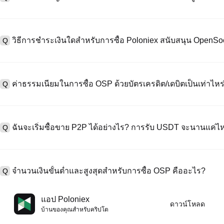
หากต้องการสร้างบัญชีผู้ใช้ กรุณาไปที่
หน้าลงทะเบียน
บนเว็บไซต์อย่าง
A
"ลงทะเบียน" ใช้อีเมลหรือหมายเลขโทรศัพท์ ตั้งรหัสผ่าน และตรวจสอบผ่า
วิธีการชำระเงินใดสำหรับการซื้อ Poloniex สนับสนุน OpenSo
Q
"ความปลอดภัย" อัปโหลดเอกสาร Id ที่ถูกต้องของคุณ และถ่ายเซลฟี่เพื
ชั่วโมง
A
Poloniex สนับสนุน: 1) บัตรเครดิต/เดบิต (Visa/MasterCard) สำหรับการซ
ที่มีเสถียรภาพ (เช่น USDT) จากผู้ใช้รายอื่นผ่าน escrow; 3) การโอนเงินผ
ค่าธรรมเนียมในการซื้อ OSP ด้วยบัตรเครดิต/เดบิตเป็นเท่าไหร
Q
ซื้อขาย OTC สำหรับธุรกรรมขนาดใหญ่เกิน 100,000 USD พร้อมใบเสนอร
A
ค่าธรรมเนียมการชำระเงินผ่านบัตรเครดิตแตกต่างกันไปตามผู้ให้บริการบุค
ข้อมูลใด ๆ ของบัตรของคุณ หลังจากซื้อ USDT ด้วยบัตรของคุณแล้ว คุณ
ฉันจะเริ่มซื้อขาย P2P ได้อย่างไร? การรับ USDT จะนานแค่ไ
Q
การซื้อขายแบบสปอตมาตรฐาน (ต่ำถึง 0.05%) ใช้กับการซื้อขาย OSP/US
A
ไปที่หน้าซื้อขาย P2P เลือกโฆษณาของผู้ขาย (เช่น USDT) สร้างคำสั่ง
เป็นต้น) เมื่อผู้ขายยืนยันการรับเงิน USDT จะถูกปล่อยจาก escrow ไปยังกระ
จำนวนเงินขั้นต่ำและสูงสุดสำหรับการซื้อ OSP คืออะไร?
Q
กับวิธีการชำระเงินและเวลาตอบสนองของผู้ขาย
A
ขีดจำกัดขั้นต่ำและสูงสุดแตกต่างกันขึ้นอยู่กับวิธีการซื้อและระดับการต
แอป Poloniex
ดาวน์โหลด
ดอลลาร์โดยสูงสุดขึ้นอยู่กับผู้ให้บริการ ผู้ขาย P2P ส่วนใหญ่มีข้อกำหนดก
บ้านของคุณสําหรับคริปโต
มัดจำขั้นต่ำ 100 ดอลลาร์ คุณสามารถตรวจสอบแต่ละหน้าสำหรับขีดจำกัด