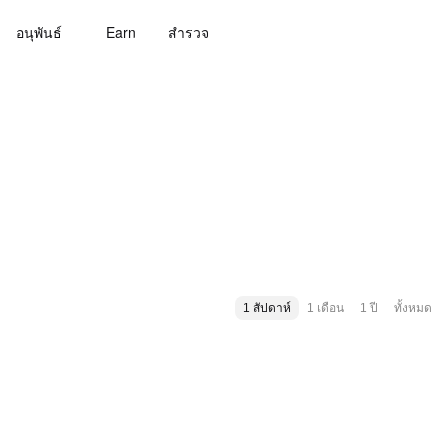
อนุพันธ์
Earn
สํารวจ
1 สัปดาห์
1 เดือน
1 ปี
ทั้งหมด