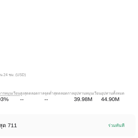
ใน 24 ชม. (USD)
การหมุนเวียน
สูงสุดตลอดกาล
จุดต่ำสุดตลอดกาล
อุปทานหมุนเวียน
อุปทานทั้งหมด
03
%
--
--
39.98M
44.90M
สุด 711
ร่วมทันที