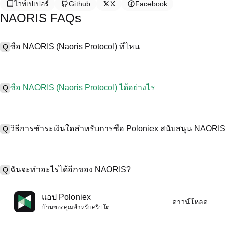
ไวท์เปเปอร์
Github
X
Facebook
NAORIS FAQs
ซื้อ NAORIS (Naoris Protocol) ที่ไหน
Q
A
การแลกเปลี่ยนแบบรวมศูนย์ (CEX) เป็นหนึ่งในวิธีที่ง่ายที่สุดและน่าเชื่อ
อร์เฟซที่ใช้งานง่าย สภาพคล่องสูง และเครื่องมือการซื้อขายที่หลากหลา
ซื้อ NAORIS (Naoris Protocol) ได้อย่างไร
Q
การซื้อขายคริปโทเคอร์เรนซีที่หลากหลาย รวมทั้ง NAORIS, และให้ค่าธร
ซื้อ Naoris Protocol บน CEX ดังนี้:
A
เริ่มต้นการเดินทางด้วยคริปโตของคุณกับ Poloniex แพลตฟอร์มที่ปลอด
1. สร้างบัญชีและตรวจสอบ KYC ให้สมบูรณ์
Protocol）น์และทรัพย์สินดิจิทัลคุณภาพสูงมากมาย
วิธีการชำระเงินใดสำหรับการซื้อ Poloniex สนับสนุน NAORIS 
Q
2. ทุนในบัญชีของคุณด้วยเคอร์เรนซีเฟียตและคริปโทเคอร์เรนซี
3. ค้น NAORIS.
4. สั่งซื้อตลาด/จำกัดออร์เดอร์
A
Poloniex สนับสนุน:
1) บัตรเครดิต/เดบิต (เช่น Visa และ Mastercard) เพื่อซื้อเหรียญเสถียร 
ฉันจะทำอะไรได้อีกของ NAORIS?
Q
2) การซื้อขาย P2P เพื่อซื้อ USDT จากผู้ใช้รายอื่น ปกป้องโดยกลไกการค
3) การโอนเงินเข้าเคอร์เรนซีเฟียต เช่น USD ดำเนินการภายใน 1-3 ว
4) การซื้อขายแบบ OTC สำหรับการซื้อขายแต่ละบล็อกที่มากกว่า $100
A
คุณสามารถซื้อขายล่วงหน้ากับ USDT หรือ USDC
แอป Poloniex
ดาวน์โหลด
เพิ่มมูลค่าคริปโตของคุณด้วยผลตอบแทนแบบพาสซีฟ
บ้านของคุณสําหรับคริปโต